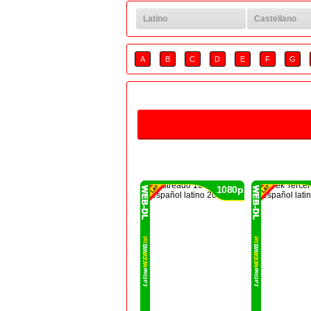
Latino
Castellano
1080p
A
B
C
D
E
F
G
1080p