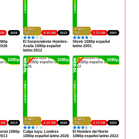
E-AC3
E-AC3
 GB
2026
5.1
4.35 GB
2012
5.1
3.72 GB
2001
1080p
El Sorprendente Hombre-
Shrek 1080p español
 2026
Araña 1080p español
latino 2001
latino 2012
1080p
1080p
1080p
E-AC3
E-AC3
0 GB
2013
5.1
4.13 GB
2026
5.1
4.73 GB
2022
ortal 1080p
Culpa tuya: Londres
El Hombre del Norte
 2013
1080p español latino 2026
1080p español latino 2022