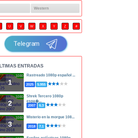
Western
U
V
W
X
Y
Z
#
Telegram
LTIMAS ENTRADAS
Rastreado 1080p español ...
1080p
1
2025
5.955
Shrek Tercero 1080p
1080p
espa�...
2
2007
6.3
Misterio en la morgue 108...
1080p
3
2018
7.1