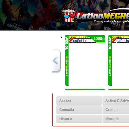
1080p
1080p
Acción
Action & Adve
Comedia
Crimen
Historia
Misterio