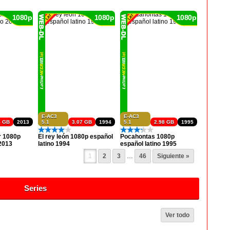
1080p
1080p
1080p
E-AC3
E-AC3
4 GB
2013
5.1
3.07 GB
1994
5.1
2.98 GB
1995
r 1080p
El rey león 1080p español
Pocahontas 1080p
 2013
latino 1994
español latino 1995
1
2
3
…
46
Siguiente »
Series
Ver todo