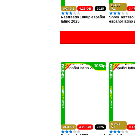
E-AC3
AC3 5.1
4.26 GB
2025
5.1
3.4
Rastreado 1080p español
Shrek Tercero
latino 2025
español latino
1080p
E-AC3
AC3 5.1
4.26 GB
2025
5.1
3.4