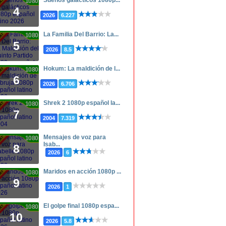
Sueños galácticos 1080p...
1080p
4
2026
6.227
La Familia Del Barrio: La...
1080p
5
2026
8.5
Hokum: La maldición de l...
1080p
6
2026
6.706
Shrek 2 1080p español la...
1080p
7
2004
7.319
Mensajes de voz para
1080p
Isab...
8
2026
6
Maridos en acción 1080p ...
1080p
9
2026
1
El golpe final 1080p espa...
1080p
10
2026
5.8