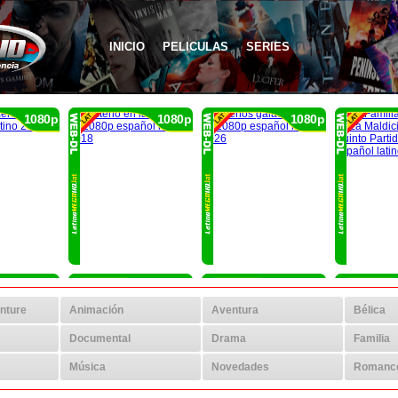
INICIO
PELICULAS
SERIES
1080p
1080p
1080p
1080p
1080p
1080p
nture
Animación
Aventura
Bélica
Documental
Drama
Familia
Música
Novedades
Romanc