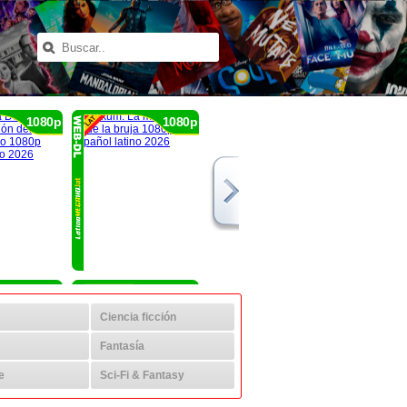
1080p
1080p
1080p
1080p
Ciencia ficción
Fantasía
e
Sci-Fi & Fantasy