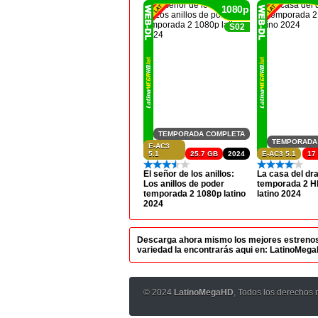
1080p
S02
TEMPORADA COMPLETA
TEMPORADA
E-AC3
5.1
25.7 GB
2024
E-AC3 5.1
17
El señor de los anillos:
La casa del dr
Los anillos de poder
temporada 2 H
temporada 2 1080p latino
latino 2024
2024
Descarga ahora mismo los mejores estrenos en
variedad la encontrarás aqui en: LatinoMeg
© 2024
LatinoMegaHD
, Todos los derechos 