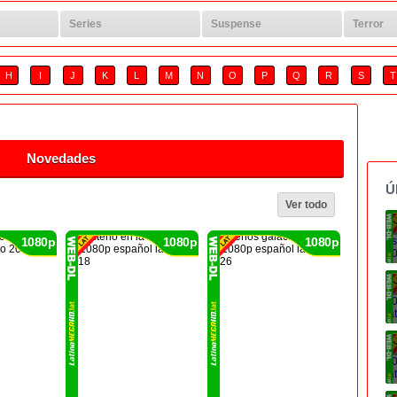
Series
Suspense
Terror
1080p
1080p
H
I
J
K
L
M
N
O
P
Q
R
S
T
Novedades
Ú
Ver todo
1080p
1080p
1080p