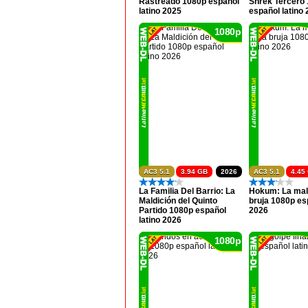
Rastreado 1080p español
Shrek Tercero
latino 2025
español latino
1080p
AC3 5.1
3.94 GB
2026
AC3 5.1
4.45
La Familia Del Barrio: La
Hokum: La mald
Maldición del Quinto
bruja 1080p esp
Partido 1080p español
2026
latino 2026
1080p