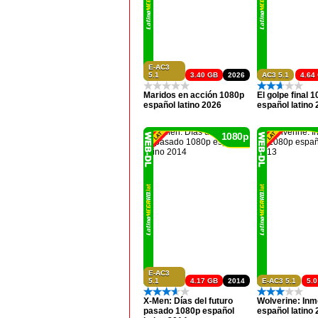
E-AC3
5.1
3.40 GB
2026
AC3 5.1
4.64
Maridos en acción 1080p
El golpe final 
español latino 2026
español latino
1080p
E-AC3
5.1
4.17 GB
2014
E-AC3 5.1
5.
X-Men: Días del futuro
Wolverine: Inm
pasado 1080p español
español latino