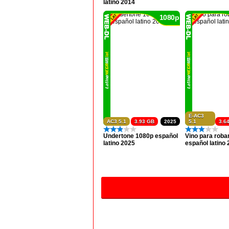
latino 2014
1080p
E-AC3
AC3 5.1
3.93 GB
2025
5.1
3.6
Undertone 1080p español
Vino para roba
latino 2025
español latino