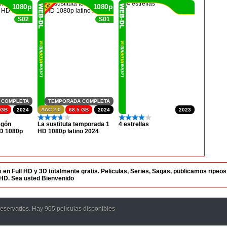
1080p
1080p
S02
S01
 COMPLETA
TEMPORADA COMPLETA
 GB
2024
AAC 2.0
68.5 GB
2024
2023
agón
La sustituta temporada 1
4 estrellas
D 1080p
HD 1080p latino 2024
 Full HD y 3D totalmente gratis. Peliculas, Series, Sagas, publicamos ripeos di
aHD. Sea usted Bienvenido
reservados. Hay 905 películas disponibles