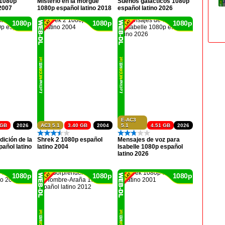
 1080p
Misterio en la morgue
Sueños galácticos 1080p
 2007
1080p español latino 2018
español latino 2026
1080p
1080p
1080p
E-AC3
 GB
2026
AC3 5.1
3.40 GB
2004
5.1
4.51 GB
2026
ición de la
Shrek 2 1080p español
Mensajes de voz para
añol latino
latino 2004
Isabelle 1080p español
latino 2026
1080p
1080p
1080p