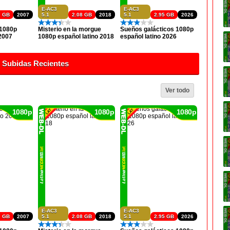
E-AC3
E-AC3
7 GB
2007
5.1
2.08 GB
2018
5.1
2.95 GB
2026
 1080p
Misterio en la morgue
Sueños galácticos 1080p
 2007
1080p español latino 2018
español latino 2026
Subidas Recientes
Ver todo
1080p
1080p
1080p
E-AC3
E-AC3
7 GB
2007
5.1
2.08 GB
2018
5.1
2.95 GB
2026