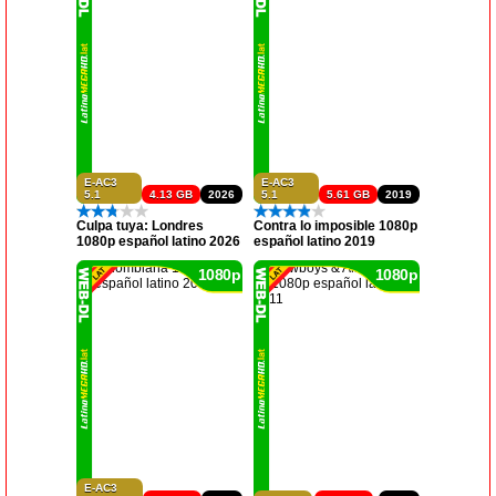
E-AC3
E-AC3
5.1
4.13 GB
2026
5.1
5.61 GB
2019
Culpa tuya: Londres
Contra lo imposible 1080p
1080p español latino 2026
español latino 2019
1080p
1080p
E-AC3