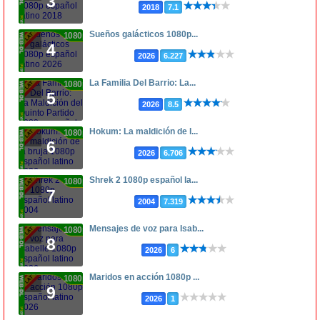
3
2018
7.1
Sueños galácticos 1080p...
1080p
4
2026
6.227
La Familia Del Barrio: La...
1080p
5
2026
8.5
Hokum: La maldición de l...
1080p
6
2026
6.706
Shrek 2 1080p español la...
1080p
7
2004
7.319
Mensajes de voz para Isab...
1080p
8
2026
6
Maridos en acción 1080p ...
1080p
9
2026
1