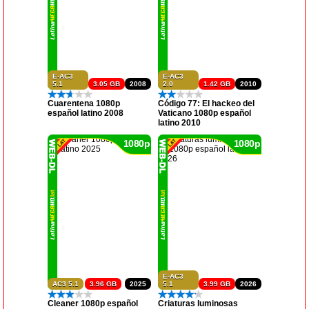
E-AC3
E-AC3
5.1
3.05 GB
2008
2.0
1.42 GB
2010
Cuarentena 1080p
Código 77: El hackeo del
español latino 2008
Vaticano 1080p español
latino 2010
1080p
1080p
E-AC3
AC3 5.1
3.96 GB
2025
5.1
3.99 GB
2026
Cleaner 1080p español
Criaturas luminosas