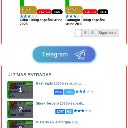
E-AC3
E-AC3
5.1
3.67 GB
2026
5.1
3.30 GB
2011
Clika 1080p español latino
Contagio 1080p español
2026
latino 2011
1
2
3
Siguiente »
Telegram
ÚLTIMAS ENTRADAS
Rastreado 1080p español ...
1080p
1
2025
5.955
1080p
Shrek Tercero 1080p espa�...
2
2007
6.3
Misterio en la morgue 108...
1080p