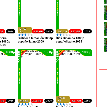
E-AC3
 GB
2014
5.1
4.49 GB
2009
AAC 2.0
3.67 GB
2024
toria
Diabólica tentación 1080p
Dick Dinamita 1080p
a 1080p
español latino 2009
español latino 2024
 2014
1080p
1080p
1080p
E-AC3
4 GB
2016
AC3 5.1
2.18 GB
2025
5.1
4.87 GB
1996