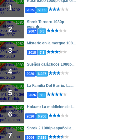
Rastreado 1080p español ...
1080p
1
2025
5.955
Shrek Tercero 1080p
1080p
espa�...
2
2007
6.3
Misterio en la morgue 108...
1080p
3
2018
7.1
Sueños galácticos 1080p...
1080p
4
2026
6.227
La Familia Del Barrio: La...
1080p
5
2026
8.5
Hokum: La maldición de l...
1080p
6
2026
6.706
Shrek 2 1080p español la...
1080p
7
2004
7.319