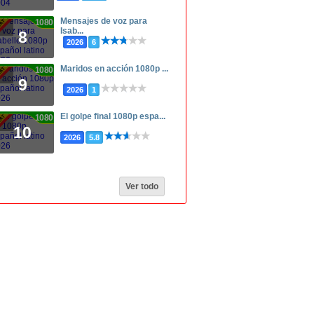
Mensajes de voz para
1080p
Isab...
8
2026
6
Maridos en acción 1080p ...
1080p
9
2026
1
El golpe final 1080p espa...
1080p
10
2026
5.8
Ver todo