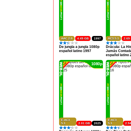
AAC 2.0
4.49 GB
1997
AC3 5.1
2.69
De jungla a jungla 1080p
Drácula: La His
español latino 1997
Jamás Contad
español latino
1080p
E-AC3
E-AC3
5.1
2.01 GB
2025
5.1
2.9