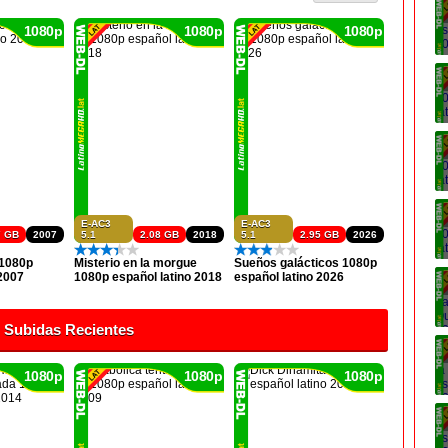
1080p
1080p
1080p
E-AC3
E-AC3
7 GB
2007
5.1
2.08 GB
2018
5.1
2.95 GB
2026
 1080p
Misterio en la morgue
Sueños galácticos 1080p
 2007
1080p español latino 2018
español latino 2026
Subidas Recientes
1080p
1080p
1080p