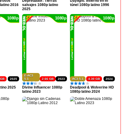
grosos
Depredador: Tierras
Daylight: Infierno en el
latino 2016
salvajes 1080p latino
túnel 1080p latino 1996
2025
1080p
1080p
1080p
E-AC3
 GB
2025
5.1
2.66 GB
2023
AC3 5.1
4.30 GB
2024
atino 2025
Divine Influencer 1080p
Deadpool & Wolverine HD
latino 2023
1080p latino 2024