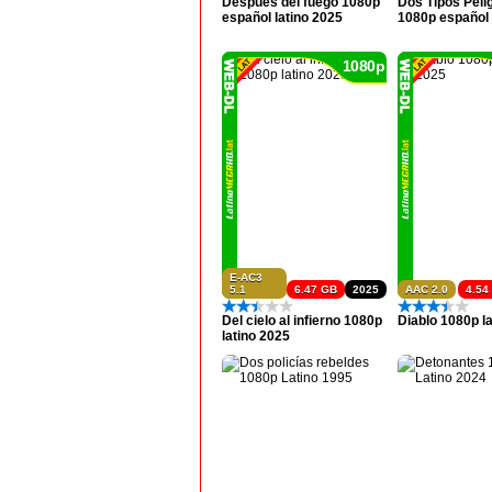
Después del fuego 1080p
Dos Tipos Peli
español latino 2025
1080p español 
1080p
E-AC3
5.1
6.47 GB
2025
AAC 2.0
4.54
Del cielo al infierno 1080p
Diablo 1080p l
latino 2025