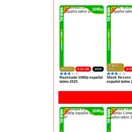
1080p
E-AC3
AC3 5.1
4.26 GB
2025
5.1
3.4
Rastreado 1080p español
Shrek Tercero
latino 2025
español latino
1080p