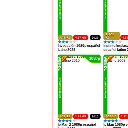
E-AC3
AC3 5.1
4.97 GB
2025
5.1
4.8
Invocación 1080p español
Instinto Impla
latino 2025
español latino
1080p
AC3 5.1
2.92 GB
2010
AC3 2.0
2.82
Ip Man 2 1080p español
Ip Man 1080p 