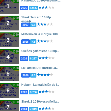
Rastreado 1080p español ...
1080p
1
2025
5.955
Shrek Tercero 1080p
1080p
espa�...
2
2007
6.3
Misterio en la morgue 108...
1080p
3
2018
7.1
Sueños galácticos 1080p...
1080p
4
2026
6.227
La Familia Del Barrio: La...
1080p
5
2026
8.5
Hokum: La maldición de l...
1080p
6
2026
6.706
Shrek 2 1080p español la...
1080p
7
2004
7.319