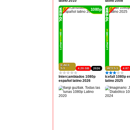
latino 2010
latino 2008
1080p
E-AC3
5.1
4.20 GB
2026
AC3 5.1
4.87
Intercambiados 1080p
Icefall 1080p e
español latino 2026
latino 2025