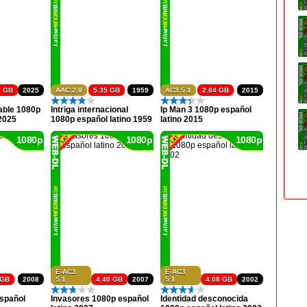
6 GB
2025
AAC 2.0
5.35 GB
1959
AC3 5.1
2.84 GB
2015
cable 1080p
Intriga internacional
Ip Man 3 1080p español
 2025
1080p español latino 1959
latino 2015
1080p
1080p
1080p
E-AC3
E-AC3
 GB
2008
5.1
4.40 GB
2007
5.1
4.08 GB
2002
español
Invasores 1080p español
Identidad desconocida