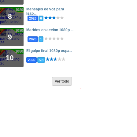
Mensajes de voz para
1080p
Isab...
8
2026
6
Maridos en acción 1080p ...
1080p
9
2026
1
El golpe final 1080p espa...
1080p
10
2026
5.8
Ver todo