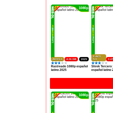
1080p
E-AC3
AC3 5.1
4.26 GB
2025
5.1
3.4
Rastreado 1080p español
Shrek Tercero
latino 2025
español latino
1080p