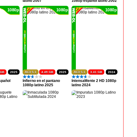
latino 2007
1080p español latino 2002
1080p
1080p
1080p
 GB
2025
AC3 5.1
4.49 GB
2025
AC3 5.1
3.41 GB
2024
spañol
Infierno en el pantano
IntensaMente 2 HD 1080p
1080p latino 2025
latino 2024