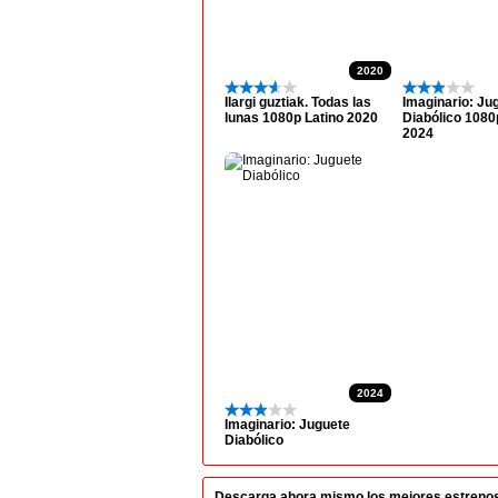
2020
Ilargi guztiak. Todas las
Imaginario: Ju
lunas 1080p Latino 2020
Diabólico 1080
2024
2024
Imaginario: Juguete
Diabólico
Descarga ahora mismo los mejores estrenos en