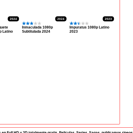
2024
2024
2023
guete
Inmaculada 1080p
Impuratus 1080p Latino
p Latino
Subtitulada 2024
2023
 Full HD y 3D totalmente gratis. Peliculas, Series, Sagas, publicamos ripeos di