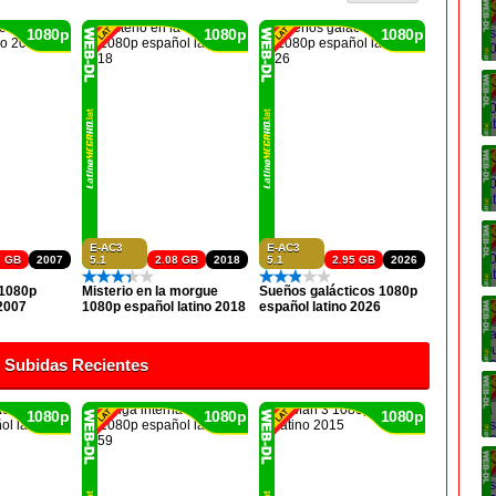
1080p
1080p
1080p
E-AC3
E-AC3
7 GB
2007
5.1
2.08 GB
2018
5.1
2.95 GB
2026
 1080p
Misterio en la morgue
Sueños galácticos 1080p
 2007
1080p español latino 2018
español latino 2026
Subidas Recientes
1080p
1080p
1080p