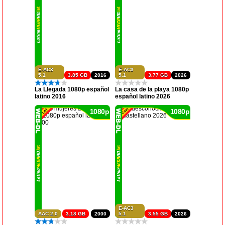
E-AC3
E-AC3
5.1
3.85 GB
2016
5.1
3.77 GB
2026
La Llegada 1080p español
La casa de la playa 1080p
latino 2016
español latino 2026
1080p
1080p
E-AC3
AAC 2.0
3.18 GB
2000
5.1
3.55 GB
2026