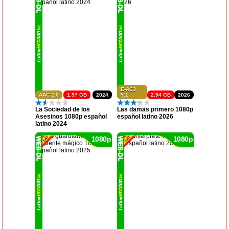
E-AC3
AAC 2.0
1.97 GB
2024
5.1
2.54 GB
2026
La Sociedad de los
Las damas primero 1080p
Asesinos 1080p español
español latino 2026
latino 2024
1080p
1080p