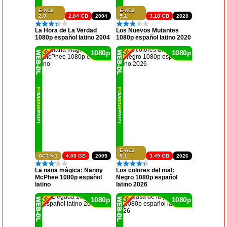
E-AC3
E-AC3
2.0
2.84 GB
2004
5.1
3.18 GB
2020
La Hora de La Verdad
Los Nuevos Mutantes
1080p español latino 2004
1080p español latino 2020
1080p
1080p
E-AC3
AC3 5.1
4.08 GB
2005
5.1
3.49 GB
2026
La nana mágica: Nanny
Los colores del mal:
McPhee 1080p español
Negro 1080p español
latino
latino 2026
1080p
1080p