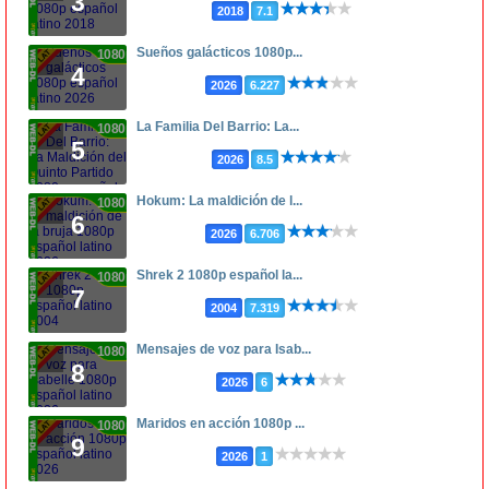
3
2018
7.1
Sueños galácticos 1080p...
1080p
4
2026
6.227
La Familia Del Barrio: La...
1080p
5
2026
8.5
Hokum: La maldición de l...
1080p
6
2026
6.706
Shrek 2 1080p español la...
1080p
7
2004
7.319
Mensajes de voz para Isab...
1080p
8
2026
6
Maridos en acción 1080p ...
1080p
9
2026
1