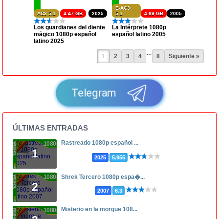
E-AC3
AC3 5.1
4.47 GB
2025
5.1
4.69 GB
2005
Los guardianes del diente
La Intérprete 1080p
mágico 1080p español
español latino 2005
latino 2025
…
1
2
3
4
8
Siguiente »
Telegram
ÚLTIMAS ENTRADAS
Rastreado 1080p español ...
1080p
1
2025
5.955
1080p
Shrek Tercero 1080p espa�...
2
2007
6.3
Misterio en la morgue 108...
1080p