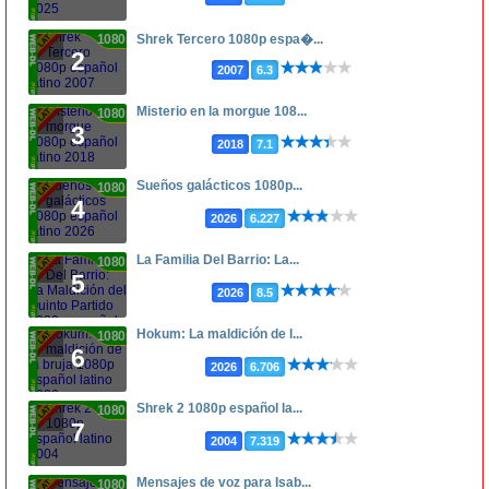
1080p
Shrek Tercero 1080p espa�...
2
2007
6.3
Misterio en la morgue 108...
1080p
3
2018
7.1
Sueños galácticos 1080p...
1080p
4
2026
6.227
La Familia Del Barrio: La...
1080p
5
2026
8.5
Hokum: La maldición de l...
1080p
6
2026
6.706
Shrek 2 1080p español la...
1080p
7
2004
7.319
Mensajes de voz para Isab...
1080p