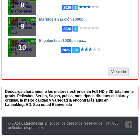
8
2026
6
Maridos en acción 1080p ...
1080p
9
2026
1
El golpe final 1080p espa...
1080p
10
2026
5.8
Ver todo
Descarga ahora mismo los mejores estrenos en Full HD y 3D totalmente
gratis. Peliculas, Series, Sagas, publicamos ripeos directos del bluray
original, la mejor calidad y variedad la encontrarás aqui en:
LatinoMegaHD. Sea usted Bienvenido
© 2024
LatinoMegaHD
, Todos los derechos reservados. Hay 905
películas disponibles