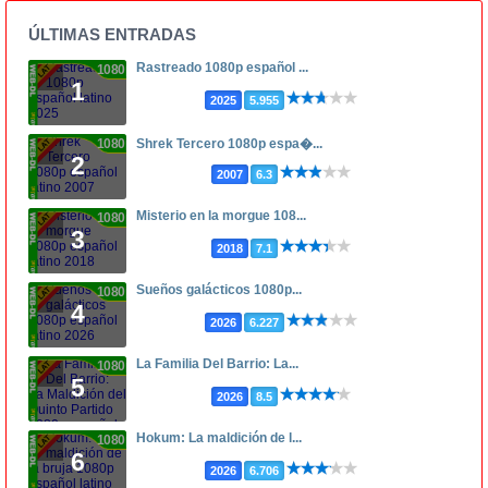
ÚLTIMAS ENTRADAS
Rastreado 1080p español ...
1080p
1
2025
5.955
1080p
Shrek Tercero 1080p espa�...
2
2007
6.3
Misterio en la morgue 108...
1080p
3
2018
7.1
Sueños galácticos 1080p...
1080p
4
2026
6.227
La Familia Del Barrio: La...
1080p
5
2026
8.5
Hokum: La maldición de l...
1080p
6
2026
6.706