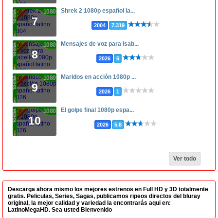
Shrek 2 1080p español la...
1080p
7
2004
7.319
Mensajes de voz para Isab...
1080p
8
2026
6
Maridos en acción 1080p ...
1080p
9
2026
1
El golpe final 1080p espa...
1080p
10
2026
5.8
Ver todo
Descarga ahora mismo los mejores estrenos en Full HD y 3D totalmente
gratis. Peliculas, Series, Sagas, publicamos ripeos directos del bluray
original, la mejor calidad y variedad la encontrarás aqui en:
LatinoMegaHD. Sea usted Bienvenido