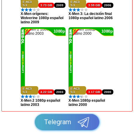
E-AC3
E-AC3
5.1
3.73 GB
2009
5.1
3.59 GB
2006
X-Men orígenes:
X-Men 3: La decisión final
Wolverine 1080p español
1080p español latino 2006
latino 2009
1080p
1080p
E-AC3
E-AC3
5.1
4.22 GB
2003
5.1
3.17 GB
2000
X-Men 2 1080p español
X-Men 1080p español
latino 2003
latino 2000
Telegram