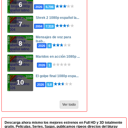
6
2026
6.706
Shrek 2 1080p español la...
1080p
7
2004
7.319
Mensajes de voz para
1080p
Isab...
8
2026
6
Maridos en acción 1080p ...
1080p
9
2026
1
El golpe final 1080p espa...
1080p
10
2026
5.8
Ver todo
Descarga ahora mismo los mejores estrenos en Full HD y 3D totalmente
gratis. Peliculas, Series, Sagas, publicamos ripeos directos del bluray