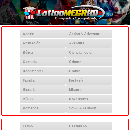
Acción
Action & Adventure
Animación
Aventura
Bélica
Ciencia ficción
Comedia
Crimen
Documental
Drama
Familia
Fantasía
Historia
Misterio
Música
Novedades
Romance
Sci-Fi & Fantasy
Latino
Castellano