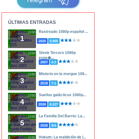
ÚLTIMAS ENTRADAS
Rastreado 1080p español ...
1080p
1
2025
5.955
Shrek Tercero 1080p
1080p
espa�...
2
2007
6.3
Misterio en la morgue 108...
1080p
3
2018
7.1
Sueños galácticos 1080p...
1080p
4
2026
6.227
La Familia Del Barrio: La...
1080p
5
2026
8.5
Hokum: La maldición de l...
1080p