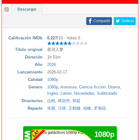
Descargar
Compartir
Twittear
Calificación IMDb
6.227
/10 - Votos 6
Titulo original
星河入梦
Duración
1h 51m
Año
2026
Lanzamiento
2026-02-17
Calidad
1080p
Genero
1080p
,
Aventura
,
Ciencia ficción
,
Drama
,
Ingles
,
Latino
,
Novedades
,
Subtitulado
Director/es
伍刚
,
韩冠华
,
韩延
Reparto
宋茜
,
汪铎
,
王鹤棣
,
祖峰
,
罗海琼
1080p