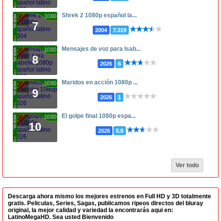
Shrek 2 1080p español la...
1080p
7
2004
7.319
Mensajes de voz para Isab...
1080p
8
2026
6
Maridos en acción 1080p ...
1080p
9
2026
1
El golpe final 1080p espa...
1080p
10
2026
5.8
Ver todo
Descarga ahora mismo los mejores estrenos en Full HD y 3D totalmente
gratis. Peliculas, Series, Sagas, publicamos ripeos directos del bluray
original, la mejor calidad y variedad la encontrarás aqui en:
LatinoMegaHD. Sea usted Bienvenido