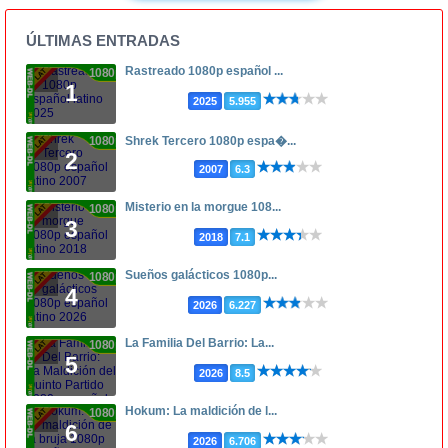
ÚLTIMAS ENTRADAS
Rastreado 1080p español ...
1080p
1
2025
5.955
1080p
Shrek Tercero 1080p espa�...
2
2007
6.3
Misterio en la morgue 108...
1080p
3
2018
7.1
Sueños galácticos 1080p...
1080p
4
2026
6.227
La Familia Del Barrio: La...
1080p
5
2026
8.5
Hokum: La maldición de l...
1080p
6
2026
6.706