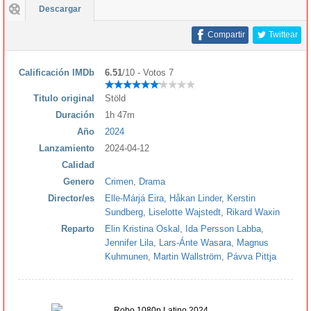
Descargar
Compartir
Twittear
Calificación IMDb
6.51
/10 - Votos 7
Titulo original
Stöld
Duración
1h 47m
Año
2024
Lanzamiento
2024-04-12
Calidad
Genero
Crimen
,
Drama
Director/es
Elle-Márjá Eira
,
Håkan Linder
,
Kerstin
Sundberg
,
Liselotte Wajstedt
,
Rikard Waxin
Reparto
Elin Kristina Oskal
,
Ida Persson Labba
,
Jennifer Lila
,
Lars-Ánte Wasara
,
Magnus
Kuhmunen
,
Martin Wallström
,
Pávva Pittja