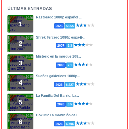
ÚLTIMAS ENTRADAS
Rastreado 1080p español ...
1080p
1
2025
5.955
1080p
Shrek Tercero 1080p espa�...
2
2007
6.3
Misterio en la morgue 108...
1080p
3
2018
7.1
Sueños galácticos 1080p...
1080p
4
2026
6.227
La Familia Del Barrio: La...
1080p
5
2026
8.5
Hokum: La maldición de l...
1080p
6
2026
6.706