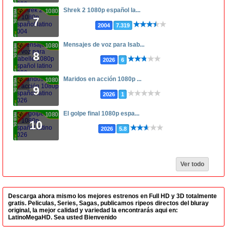
Shrek 2 1080p español la...
1080p
7
2004
7.319
Mensajes de voz para Isab...
1080p
8
2026
6
Maridos en acción 1080p ...
1080p
9
2026
1
El golpe final 1080p espa...
1080p
10
2026
5.8
Ver todo
Descarga ahora mismo los mejores estrenos en Full HD y 3D totalmente
gratis. Peliculas, Series, Sagas, publicamos ripeos directos del bluray
original, la mejor calidad y variedad la encontrarás aqui en:
LatinoMegaHD. Sea usted Bienvenido