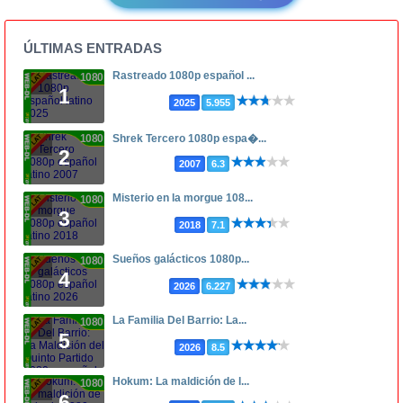
ÚLTIMAS ENTRADAS
Rastreado 1080p español ...
1080p
1
2025
5.955
1080p
Shrek Tercero 1080p espa�...
2
2007
6.3
Misterio en la morgue 108...
1080p
3
2018
7.1
Sueños galácticos 1080p...
1080p
4
2026
6.227
La Familia Del Barrio: La...
1080p
5
2026
8.5
Hokum: La maldición de l...
1080p
6