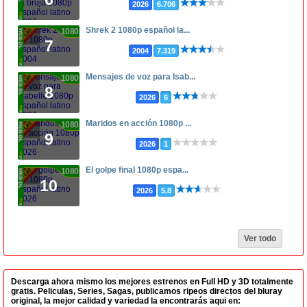
2026
6.706
Shrek 2 1080p español la...
1080p
7
2004
7.319
Mensajes de voz para Isab...
1080p
8
2026
6
Maridos en acción 1080p ...
1080p
9
2026
1
El golpe final 1080p espa...
1080p
10
2026
5.8
Ver todo
Descarga ahora mismo los mejores estrenos en Full HD y 3D totalmente
gratis. Peliculas, Series, Sagas, publicamos ripeos directos del bluray
original, la mejor calidad y variedad la encontrarás aqui en: