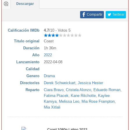
Descargar
Compartir
Twittear
Calificación IMDb
4.7
/10 - Votos 5
Titulo original
Coast
Duración
1h 36m
Año
2022
Lanzamiento
2022-04-08
Calidad
Genero
Drama
Director/es
Derek Schweickart
,
Jessica Hester
Reparto
Ciara Bravo
,
Cristela Alonzo
,
Eduardo Roman
,
Fatima Ptacek
,
Kane Ritchotte
,
Kaylee
Kamiya
,
Melissa Leo
,
Mia Rose Frampton
,
Mia Xitlali