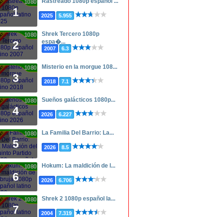
Rastreado 1080p español ...
1080p
1
2025
5.955
Shrek Tercero 1080p
1080p
espa�...
2
2007
6.3
Misterio en la morgue 108...
1080p
3
2018
7.1
Sueños galácticos 1080p...
1080p
4
2026
6.227
La Familia Del Barrio: La...
1080p
5
2026
8.5
Hokum: La maldición de l...
1080p
6
2026
6.706
Shrek 2 1080p español la...
1080p
7
2004
7.319