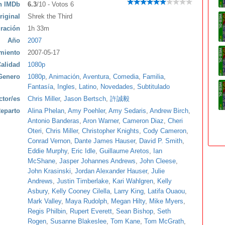
ón IMDb
6.3
/10 - Votos 6
riginal
Shrek the Third
ración
1h 33m
Año
2007
miento
2007-05-17
alidad
1080p
Genero
1080p
,
Animación
,
Aventura
,
Comedia
,
Familia
,
Fantasía
,
Ingles
,
Latino
,
Novedades
,
Subtitulado
ctor/es
Chris Miller
,
Jason Bertsch
,
許誠毅
eparto
Alina Phelan
,
Amy Poehler
,
Amy Sedaris
,
Andrew Birch
,
Antonio Banderas
,
Aron Warner
,
Cameron Diaz
,
Cheri
Oteri
,
Chris Miller
,
Christopher Knights
,
Cody Cameron
,
Conrad Vernon
,
Dante James Hauser
,
David P. Smith
,
Eddie Murphy
,
Eric Idle
,
Guillaume Aretos
,
Ian
McShane
,
Jasper Johannes Andrews
,
John Cleese
,
John Krasinski
,
Jordan Alexander Hauser
,
Julie
Andrews
,
Justin Timberlake
,
Kari Wahlgren
,
Kelly
Asbury
,
Kelly Cooney Cilella
,
Larry King
,
Latifa Ouaou
,
Mark Valley
,
Maya Rudolph
,
Megan Hilty
,
Mike Myers
,
Regis Philbin
,
Rupert Everett
,
Sean Bishop
,
Seth
Rogen
,
Susanne Blakeslee
,
Tom Kane
,
Tom McGrath
,