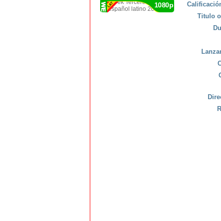
Calificaci
1080p
Titulo o
Du
Lanza
C
Dire
R