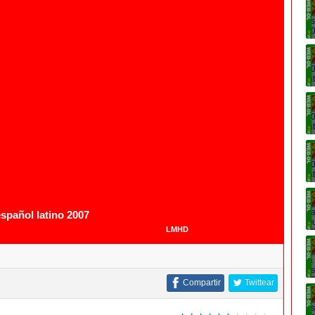
1080p
spañol latino 2007
LMHD
Compartir
Twittear