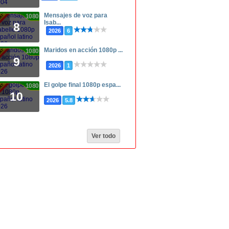
Mensajes de voz para
1080p
Isab...
8
2026
6
Maridos en acción 1080p ...
1080p
9
2026
1
El golpe final 1080p espa...
1080p
10
2026
5.8
Ver todo