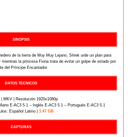
SINOPSIS
edero de la tierra de Muy Muy Lejano, Shrek urde un plan para
y mientras la princesa Fiona trata de evitar un golpe de estado por
te del Príncipe Encantador.
DATOS TECNICOS
| MKV | Resolución 1920x1080p
llano E-AC3 5.1 – Inglés E-AC3 5.1 – Portugués E-AC3 5.1
ulos: Español Latino |
3.47 GB
CAPTURAS