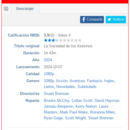
Descargar
Compartir
Twittear
Calificación IMDb
3.9
/10 - Votos 4
Titulo original
La Sociedad de los Asesinos
Duración
1h 43m
Año
2024
Lanzamiento
2024-10-07
Calidad
1080p
Genero
1080p
,
Acción
,
Aventura
,
Fantasía
,
Ingles
,
Latino
,
Novedades
,
Subtitulado
Director/es
Stuart Brennan
Reparto
Brooke McCloy
,
Cellan Scott
,
David Hayman
,
Jarreau Benjamin
,
Kerry Norton
,
Laura
Masters
,
Mark Paul Wake
,
Rosanna Miles
,
Ryan Gage
,
Scott Wright
,
Stuart Brennan