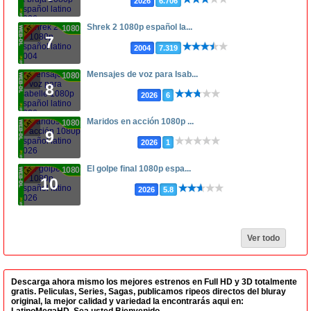
2026
6.706
Shrek 2 1080p español la...
1080p
7
2004
7.319
Mensajes de voz para Isab...
1080p
8
2026
6
Maridos en acción 1080p ...
1080p
9
2026
1
El golpe final 1080p espa...
1080p
10
2026
5.8
Ver todo
Descarga ahora mismo los mejores estrenos en Full HD y 3D totalmente
gratis. Peliculas, Series, Sagas, publicamos ripeos directos del bluray
original, la mejor calidad y variedad la encontrarás aqui en:
LatinoMegaHD. Sea usted Bienvenido