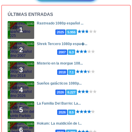
ÚLTIMAS ENTRADAS
Rastreado 1080p español ...
1080p
1
2025
5.955
1080p
Shrek Tercero 1080p espa�...
2
2007
6.3
Misterio en la morgue 108...
1080p
3
2018
7.1
Sueños galácticos 1080p...
1080p
4
2026
6.227
La Familia Del Barrio: La...
1080p
5
2026
8.5
Hokum: La maldición de l...
1080p
6