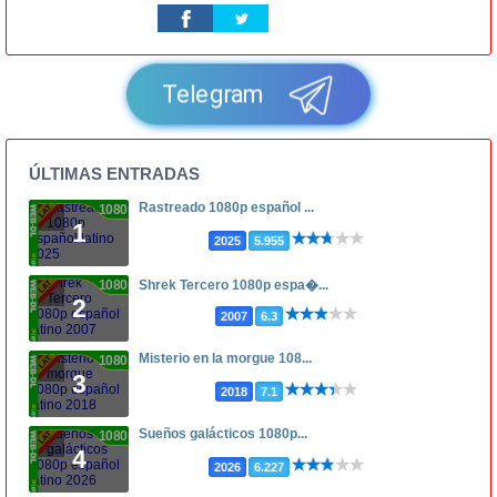
Telegram
ÚLTIMAS ENTRADAS
Rastreado 1080p español ...
1080p
1
2025
5.955
1080p
Shrek Tercero 1080p espa�...
2
2007
6.3
Misterio en la morgue 108...
1080p
3
2018
7.1
Sueños galácticos 1080p...
1080p
4
2026
6.227