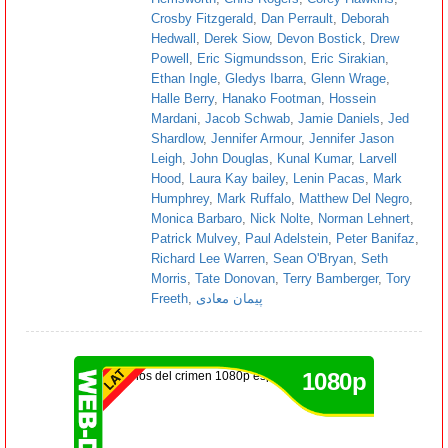
Crosby Fitzgerald
,
Dan Perrault
,
Deborah
Hedwall
,
Derek Siow
,
Devon Bostick
,
Drew
Powell
,
Eric Sigmundsson
,
Eric Sirakian
,
Ethan Ingle
,
Gledys Ibarra
,
Glenn Wrage
,
Halle Berry
,
Hanako Footman
,
Hossein
Mardani
,
Jacob Schwab
,
Jamie Daniels
,
Jed
Shardlow
,
Jennifer Armour
,
Jennifer Jason
Leigh
,
John Douglas
,
Kunal Kumar
,
Larvell
Hood
,
Laura Kay bailey
,
Lenin Pacas
,
Mark
Humphrey
,
Mark Ruffalo
,
Matthew Del Negro
,
Monica Barbaro
,
Nick Nolte
,
Norman Lehnert
,
Patrick Mulvey
,
Paul Adelstein
,
Peter Banifaz
,
Richard Lee Warren
,
Sean O'Bryan
,
Seth
Morris
,
Tate Donovan
,
Terry Bamberger
,
Tory
Freeth
,
پیمان معادی
1080p