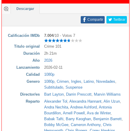
Descargar
Compartir
Twittear
Calificación IMDb
7.004
/10 - Votos 7
Titulo original
Crime 101
Duración
2h 21m
Año
2026
Lanzamiento
2026-02-11
Calidad
1080p
Genero
1080p
,
Crimen
,
Ingles
,
Latino
,
Novedades
,
Subtitulado
,
Suspense
Director/es
Bart Layton
,
Darrin Prescott
,
Marvin Williams
Reparto
Alexander Tol
,
Alexandra Hannant
,
Alin Uzun
,
Andra Nechita
,
Andrew Ashford
,
Antonia
Bourdillon
,
Arnell Powell
,
Ava de Winter
,
Babak Tafti
,
Barry Keoghan
,
Benjamin Barrett
,
Bobby McGee
,
Cameron Anthony
,
Chris
Hemsworth
,
Chris Rogers
,
Corey Hawkins
,