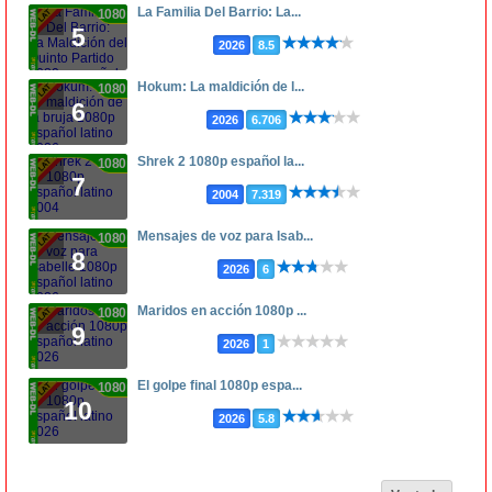
La Familia Del Barrio: La...
1080p
5
2026
8.5
Hokum: La maldición de l...
1080p
6
2026
6.706
Shrek 2 1080p español la...
1080p
7
2004
7.319
Mensajes de voz para Isab...
1080p
8
2026
6
Maridos en acción 1080p ...
1080p
9
2026
1
El golpe final 1080p espa...
1080p
10
2026
5.8