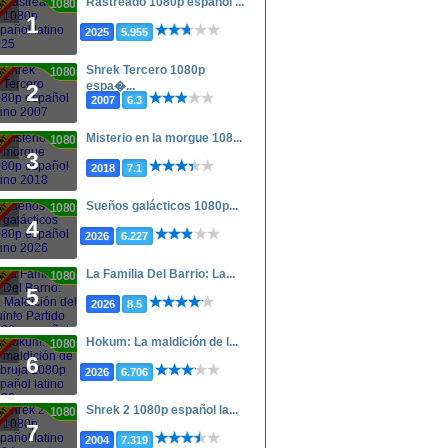
Rastreado 1080p español ...
1080p
1
2025
5.955
Shrek Tercero 1080p
1080p
espa�...
2
2007
6.3
Misterio en la morgue 108...
1080p
3
2018
7.1
Sueños galácticos 1080p...
1080p
4
2026
6.227
La Familia Del Barrio: La...
1080p
5
2026
8.5
Hokum: La maldición de l...
1080p
6
2026
6.706
Shrek 2 1080p español la...
1080p
7
2004
7.319