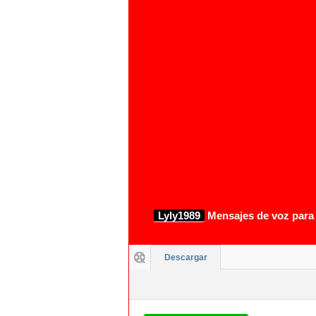
Lyly1989
Mensajes de voz para I
Descargar