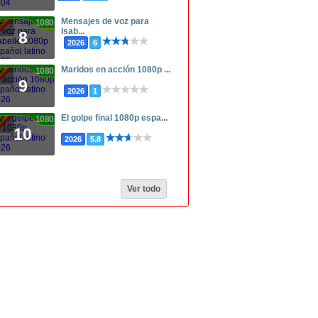
Mensajes de voz para
1080p
Isab...
8
2026
6
Maridos en acción 1080p ...
1080p
9
2026
1
El golpe final 1080p espa...
1080p
10
2026
5.8
Ver todo