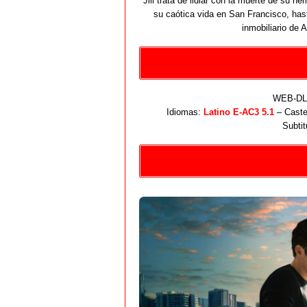
Jill trata de lidiar con la muerte de su 
su caótica vida en San Francisco, has
inmobiliario de 
WEB-DL 
Idiomas:
Latino E-AC3 5.1
– Caste
Subtit