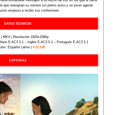
hermana enviándole mensajes a su buzón de voz en los que le narra
ta que reasignan su número sin previo aviso y un joven agente
Austin empieza a recibir sus confesiones.
DATOS TECNICOS
| MKV | Resolución 1920x1080p
llano E-AC3 5.1 – Inglés E-AC3 5.1 – Portugués E-AC3 5.1
ulos: Español Latino |
4.51 GB
CAPTURAS