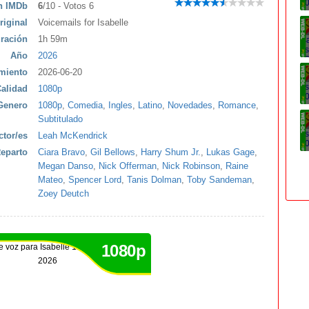
ón IMDb
6
/10 - Votos 6
riginal
Voicemails for Isabelle
ración
1h 59m
Año
2026
miento
2026-06-20
alidad
1080p
Genero
1080p
,
Comedia
,
Ingles
,
Latino
,
Novedades
,
Romance
,
Subtitulado
ctor/es
Leah McKendrick
eparto
Ciara Bravo
,
Gil Bellows
,
Harry Shum Jr.
,
Lukas Gage
,
Megan Danso
,
Nick Offerman
,
Nick Robinson
,
Raine
Mateo
,
Spencer Lord
,
Tanis Dolman
,
Toby Sandeman
,
Zoey Deutch
1080p