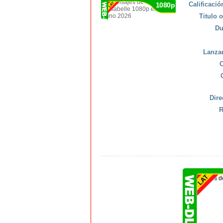
Calificaci
1080p
Titulo o
Du
Lanza
C
Dire
R