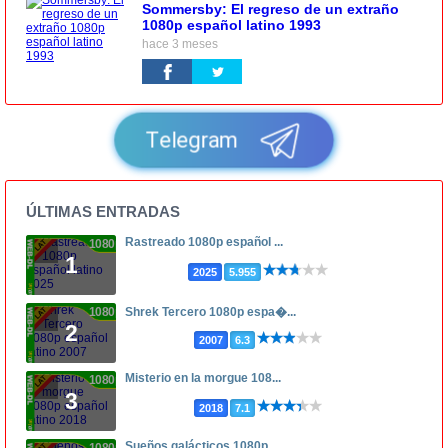
Sommersby: El regreso de un extraño
1080p español latino 1993
hace 3 meses
Telegram
ÚLTIMAS ENTRADAS
Rastreado 1080p español ...
1080p
1
2025
5.955
1080p
Shrek Tercero 1080p espa�...
2
2007
6.3
Misterio en la morgue 108...
1080p
3
2018
7.1
Sueños galácticos 1080p...