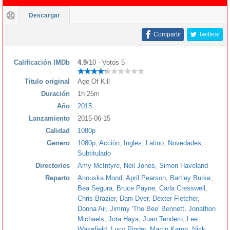
Descargar
Compartir
Twittear
Calificación IMDb
4.9
/10 - Votos 5
Titulo original
Age Of Kill
Duración
1h 25m
Año
2015
Lanzamiento
2015-06-15
Calidad
1080p
Genero
1080p
,
Acción
,
Ingles
,
Latino
,
Novedades
,
Subtitulado
Director/es
Amy McIntyre
,
Neil Jones
,
Simon Haveland
Reparto
Anouska Mond
,
April Pearson
,
Bartley Burke
,
Bea Segura
,
Bruce Payne
,
Carla Cresswell
,
Chris Brazier
,
Dani Dyer
,
Dexter Fletcher
,
Donna Air
,
Jimmy 'The Bee' Bennett
,
Jonathon
Michaels
,
Jota Haya
,
Juan Tendero
,
Lee
Wakefield
,
Lucy Pinder
,
Martin Kemp
,
Nick