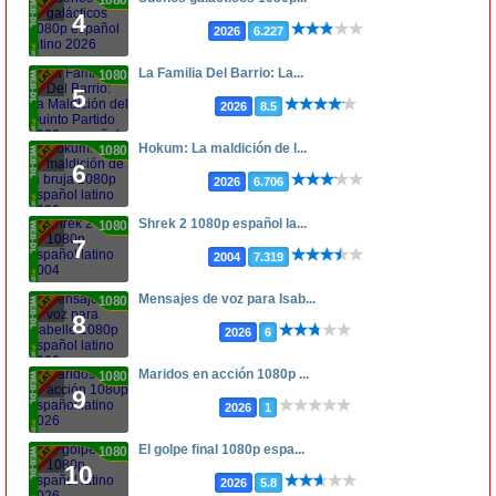
1080p
4
2026
6.227
La Familia Del Barrio: La...
1080p
5
2026
8.5
Hokum: La maldición de l...
1080p
6
2026
6.706
Shrek 2 1080p español la...
1080p
7
2004
7.319
Mensajes de voz para Isab...
1080p
8
2026
6
Maridos en acción 1080p ...
1080p
9
2026
1
El golpe final 1080p espa...
1080p
10
2026
5.8