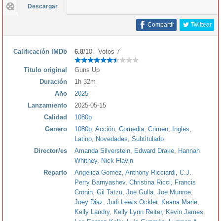
Descargar
Compartir
Twittear
Calificación IMDb
6.8
/10 - Votos 7
Titulo original
Guns Up
Duración
1h 32m
Año
2025
Lanzamiento
2025-05-15
Calidad
1080p
Genero
1080p
,
Acción
,
Comedia
,
Crimen
,
Ingles
,
Latino
,
Novedades
,
Subtitulado
Director/es
Amanda Silverstein
,
Edward Drake
,
Hannah
Whitney
,
Nick Flavin
Reparto
Angelica Gomez
,
Anthony Ricciardi
,
C.J.
Perry Barnyashev
,
Christina Ricci
,
Francis
Cronin
,
Gil Tatzu
,
Joe Gulla
,
Joe Munroe
,
Joey Diaz
,
Judi Lewis Ockler
,
Keana Marie
,
Kelly Landry
,
Kelly Lynn Reiter
,
Kevin James
,