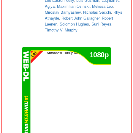
Leo Easton Kelly
,
Luis Guzmán
,
Luqman A.
Agiya
,
Maximilian Osinski
,
Melissa Leo
,
Miroslav Barnyashev
,
Nicholas Sacchi
,
Rhys
Athayde
,
Robert John Gallagher
,
Robert
Laenen
,
Solomon Hughes
,
Suni Reyes
,
Timothy V. Murphy
1080p