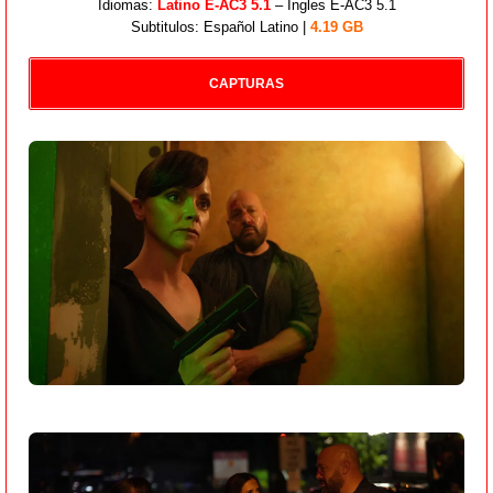
Idiomas:
Latino E-AC3 5.1
– Ingles E-AC3 5.1
Subtitulos: Español Latino |
4.19 GB
CAPTURAS