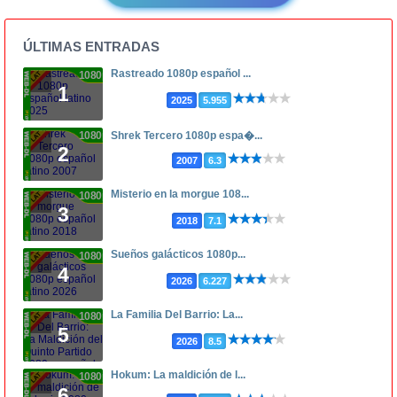
ÚLTIMAS ENTRADAS
Rastreado 1080p español ...
1080p
1
2025
5.955
1080p
Shrek Tercero 1080p espa�...
2
2007
6.3
Misterio en la morgue 108...
1080p
3
2018
7.1
Sueños galácticos 1080p...
1080p
4
2026
6.227
La Familia Del Barrio: La...
1080p
5
2026
8.5
Hokum: La maldición de l...
1080p
6