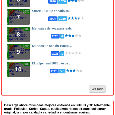
2026
6.706
Shrek 2 1080p español la...
1080p
7
2004
7.319
Mensajes de voz para Isab...
1080p
8
2026
6
Maridos en acción 1080p ...
1080p
9
2026
1
El golpe final 1080p espa...
1080p
10
2026
5.8
Ver todo
Descarga ahora mismo los mejores estrenos en Full HD y 3D totalmente
gratis. Peliculas, Series, Sagas, publicamos ripeos directos del bluray
original, la mejor calidad y variedad la encontrarás aqui en: