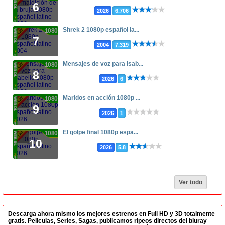
6
2026
6.706
Shrek 2 1080p español la...
1080p
7
2004
7.319
Mensajes de voz para Isab...
1080p
8
2026
6
Maridos en acción 1080p ...
1080p
9
2026
1
El golpe final 1080p espa...
1080p
10
2026
5.8
Ver todo
Descarga ahora mismo los mejores estrenos en Full HD y 3D totalmente
gratis. Peliculas, Series, Sagas, publicamos ripeos directos del bluray