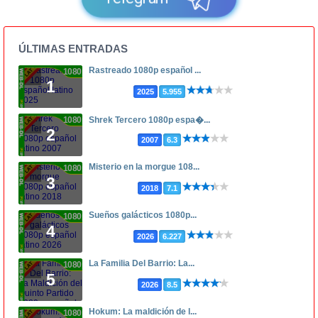
ÚLTIMAS ENTRADAS
Rastreado 1080p español ...
1080p
1
2025
5.955
1080p
Shrek Tercero 1080p espa�...
2
2007
6.3
Misterio en la morgue 108...
1080p
3
2018
7.1
Sueños galácticos 1080p...
1080p
4
2026
6.227
La Familia Del Barrio: La...
1080p
5
2026
8.5
Hokum: La maldición de l...
1080p