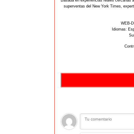
Basada en experiencias reales cercanas a 
superventas del New York Times, experto
WEB-DL
Idiomas:
Esp
Su
Contr