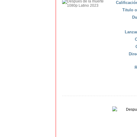
Calificaci
Titulo o
Du
Lanza
C
Dire
R