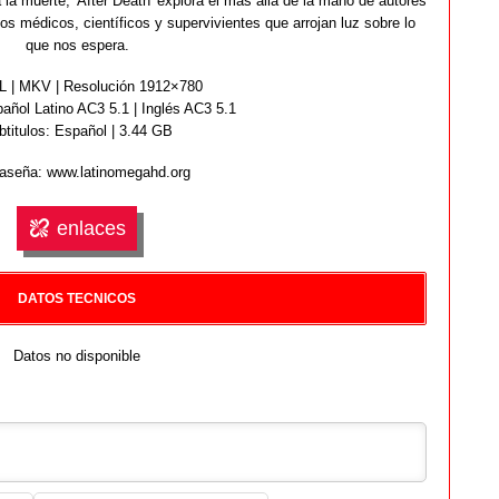
la muerte, 'After Death' explora el más allá de la mano de autores
s médicos, científicos y supervivientes que arrojan luz sobre lo
que nos espera.
 | MKV | Resolución 1912×780
añol Latino AC3 5.1 | Inglés AC3 5.1
btitulos: Español | 3.44 GB
aseña: www.latinomegahd.org
enlaces
DATOS TECNICOS
Datos no disponible