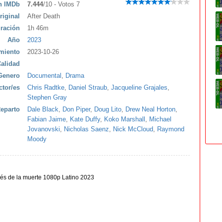
ón IMDb
7.444
/10 - Votos 7
riginal
After Death
ración
1h 46m
Año
2023
miento
2023-10-26
alidad
Genero
Documental
,
Drama
ctor/es
Chris Radtke
,
Daniel Straub
,
Jacqueline Grajales
,
Stephen Gray
eparto
Dale Black
,
Don Piper
,
Doug Lito
,
Drew Neal Horton
,
Fabian Jaime
,
Kate Duffy
,
Koko Marshall
,
Michael
Jovanovski
,
Nicholas Saenz
,
Nick McCloud
,
Raymond
Moody