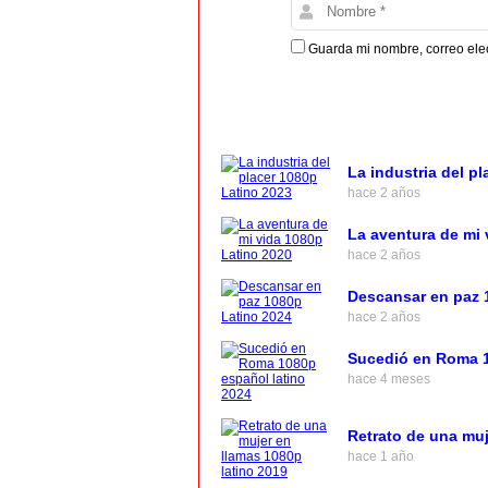
Guarda mi nombre, correo ele
La industria del p
hace 2 años
La aventura de mi 
hace 2 años
Descansar en paz 
hace 2 años
Sucedió en Roma 1
hace 4 meses
Retrato de una muj
hace 1 año