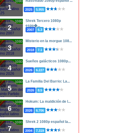
Rastreado 1080p español ...
1080p
1
2025
5.955
Shrek Tercero 1080p
1080p
espa�...
2
2007
6.3
Misterio en la morgue 108...
1080p
3
2018
7.1
Sueños galácticos 1080p...
1080p
4
2026
6.227
La Familia Del Barrio: La...
1080p
5
2026
8.5
Hokum: La maldición de l...
1080p
6
2026
6.706
Shrek 2 1080p español la...
1080p
7
2004
7.319