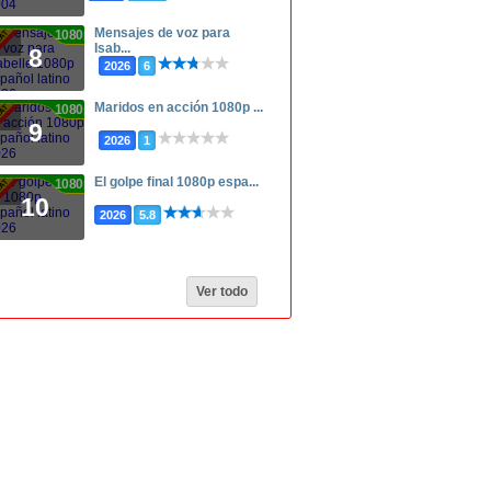
Mensajes de voz para
1080p
Isab...
8
2026
6
Maridos en acción 1080p ...
1080p
9
2026
1
El golpe final 1080p espa...
1080p
10
2026
5.8
Ver todo