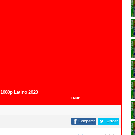
1080p
1080p Latino 2023
LMHD
Compartir
Twittear