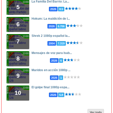
La Familia Del Barrio: La...
1080p
5
2026
8.5
Hokum: La maldición de l...
1080p
6
2026
6.706
Shrek 2 1080p español la...
1080p
7
2004
7.319
Mensajes de voz para Isab...
1080p
8
2026
6
Maridos en acción 1080p ...
1080p
9
2026
1
El golpe final 1080p espa...
1080p
10
2026
5.8
Ver todo