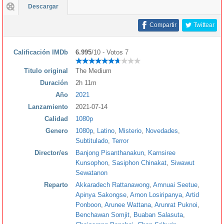
Descargar
Compartir
Twittear
Calificación IMDb
6.995
/10 - Votos 7
Titulo original
The Medium
Duración
2h 11m
Año
2021
Lanzamiento
2021-07-14
Calidad
1080p
Genero
1080p
,
Latino
,
Misterio
,
Novedades
,
Subtitulado
,
Terror
Director/es
Banjong Pisanthanakun
,
Karnsiree
Kunsophon
,
Sasiphon Chinakat
,
Siwawut
Sewatanon
Reparto
Akkaradech Rattanawong
,
Amnuai Seetue
,
Apinya Sakongse
,
Arnon Losiripanya
,
Artid
Ponboon
,
Arunee Wattana
,
Arunrat Puknoi
,
Benchawan Somjit
,
Buaban Salasuta
,