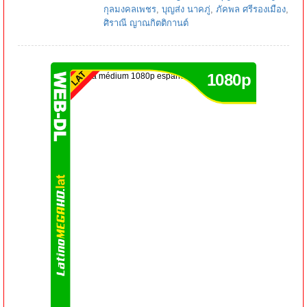
กุลมงคลเพชร
,
บุญส่ง นาคภู่
,
ภัคพล ศรีรองเมือง
,
ศิราณี ญาณกิตติกานต์
1080p