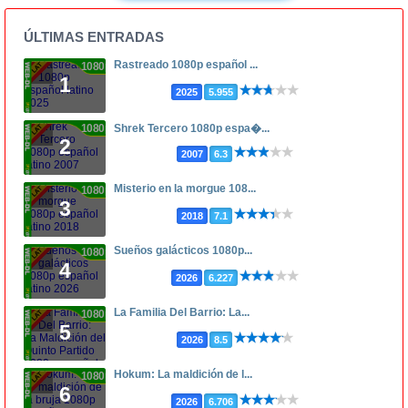
ÚLTIMAS ENTRADAS
Rastreado 1080p español ...
1080p
1
2025
5.955
1080p
Shrek Tercero 1080p espa�...
2
2007
6.3
Misterio en la morgue 108...
1080p
3
2018
7.1
Sueños galácticos 1080p...
1080p
4
2026
6.227
La Familia Del Barrio: La...
1080p
5
2026
8.5
Hokum: La maldición de l...
1080p
6
2026
6.706