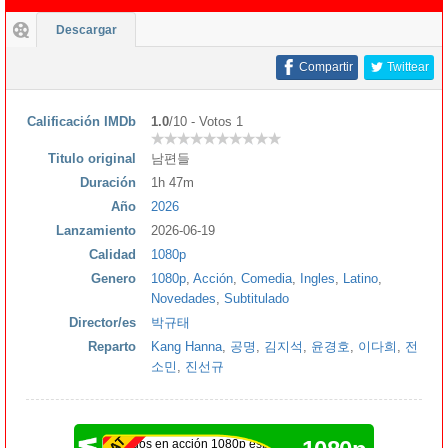
Descargar
Compartir
Twittear
Calificación IMDb
1.0
/10 - Votos 1
Titulo original
남편들
Duración
1h 47m
Año
2026
Lanzamiento
2026-06-19
Calidad
1080p
Genero
1080p
,
Acción
,
Comedia
,
Ingles
,
Latino
,
Novedades
,
Subtitulado
Director/es
박규태
Reparto
Kang Hanna
,
공명
,
김지석
,
윤경호
,
이다희
,
전
소민
,
진선규