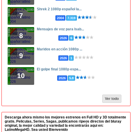
Shrek 2 1080p español la...
1080p
7
2004
7.319
Mensajes de voz para Isab...
1080p
8
2026
6
Maridos en acción 1080p ...
1080p
9
2026
1
El golpe final 1080p espa...
1080p
10
2026
5.8
Ver todo
Descarga ahora mismo los mejores estrenos en Full HD y 3D totalmente
gratis. Peliculas, Series, Sagas, publicamos ripeos directos del bluray
original, la mejor calidad y variedad la encontrarás aqui en:
LatinoMegaHD. Sea usted Bienvenido