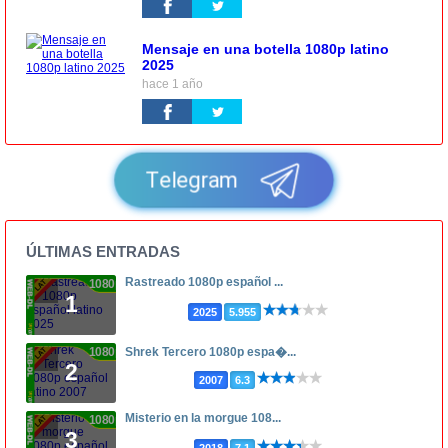
Mensaje en una botella 1080p latino
2025
hace 1 año
Telegram
ÚLTIMAS ENTRADAS
Rastreado 1080p español ...
1080p
1
2025
5.955
1080p
Shrek Tercero 1080p espa�...
2
2007
6.3
Misterio en la morgue 108...
1080p
3
2018
7.1