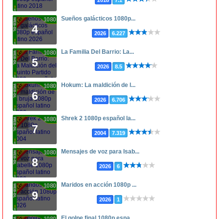
Sueños galácticos 1080p...
1080p
4
2026
6.227
La Familia Del Barrio: La...
1080p
5
2026
8.5
Hokum: La maldición de l...
1080p
6
2026
6.706
Shrek 2 1080p español la...
1080p
7
2004
7.319
Mensajes de voz para Isab...
1080p
8
2026
6
Maridos en acción 1080p ...
1080p
9
2026
1
El golpe final 1080p espa...
1080p