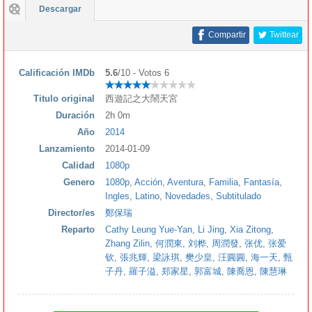
Descargar
Compartir
Twittear
Calificación IMDb
5.6
/10 - Votos 6
Titulo original
西遊記之大鬧天宮
Duración
2h 0m
Año
2014
Lanzamiento
2014-01-09
Calidad
1080p
Genero
1080p
,
Acción
,
Aventura
,
Familia
,
Fantasía
,
Ingles
,
Latino
,
Novedades
,
Subtitulado
Director/es
鄭保瑞
Reparto
Cathy Leung Yue-Yan
,
Li Jing
,
Xia Zitong
,
Zhang Zilin
,
何潤東
,
刘桦
,
周潤發
,
张优
,
张爱
钦
,
張兆輝
,
梁詠琪
,
樊少皇
,
汪圓圓
,
海一天
,
甄
子丹
,
羅子溢
,
郑家星
,
郭富城
,
陳喬恩
,
陳慧琳