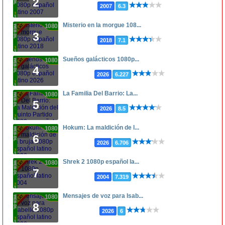
2
2007
6.3
Misterio en la morgue 108...
1080p
3
2018
7.1
Sueños galácticos 1080p...
1080p
4
2026
6.227
La Familia Del Barrio: La...
1080p
5
2026
8.5
Hokum: La maldición de l...
1080p
6
2026
6.706
Shrek 2 1080p español la...
1080p
7
2004
7.319
Mensajes de voz para Isab...
1080p
8
2026
6