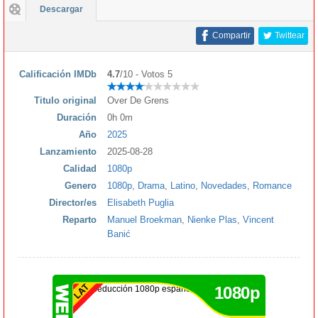
Descargar
Compartir
Twittear
Calificación IMDb
4.7
/10 - Votos 5
Titulo original
Over De Grens
Duración
0h 0m
Año
2025
Lanzamiento
2025-08-28
Calidad
1080p
Genero
1080p
,
Drama
,
Latino
,
Novedades
,
Romance
Director/es
Elisabeth Puglia
Reparto
Manuel Broekman
,
Nienke Plas
,
Vincent
Banić
1080p