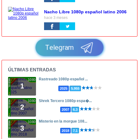
Nacho Libre 1080p español latino 2006
hace 3 meses
Telegram
ÚLTIMAS ENTRADAS
Rastreado 1080p español ...
1080p
1
2025
5.955
1080p
Shrek Tercero 1080p espa�...
2
2007
6.3
Misterio en la morgue 108...
1080p
3
2018
7.1