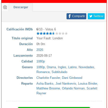
Descargar
Compartir
Twittear
Calificación IMDb
6
/10 - Votos 6
Titulo original
Your Fault: London
Duración
0h 0m
Año
2026
Lanzamiento
2026-06-17
Calidad
1080p
Genero
1080p
,
Drama
,
Ingles
,
Latino
,
Novedades
,
Romance
,
Subtitulado
Director/es
Charlotte Fassler
,
Dani Girdwood
Reparto
Asha Banks
,
Joel Nankervis
,
Louisa Binder
,
Matthew Broome
,
Orlando Norman
,
Scarlett
Rayner