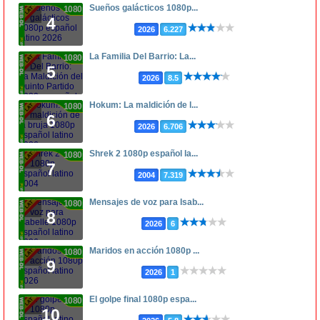
Sueños galácticos 1080p...
1080p
4
2026
6.227
La Familia Del Barrio: La...
1080p
5
2026
8.5
Hokum: La maldición de l...
1080p
6
2026
6.706
Shrek 2 1080p español la...
1080p
7
2004
7.319
Mensajes de voz para Isab...
1080p
8
2026
6
Maridos en acción 1080p ...
1080p
9
2026
1
El golpe final 1080p espa...
1080p
10