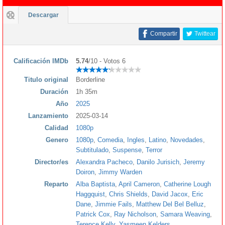
Descargar
Compartir
Twittear
Calificación IMDb
5.74
/10 - Votos 6
Titulo original
Borderline
Duración
1h 35m
Año
2025
Lanzamiento
2025-03-14
Calidad
1080p
Genero
1080p
,
Comedia
,
Ingles
,
Latino
,
Novedades
,
Subtitulado
,
Suspense
,
Terror
Director/es
Alexandra Pacheco
,
Danilo Jurisich
,
Jeremy
Doiron
,
Jimmy Warden
Reparto
Alba Baptista
,
April Cameron
,
Catherine Lough
Haggquist
,
Chris Shields
,
David Jacox
,
Eric
Dane
,
Jimmie Fails
,
Matthew Del Bel Belluz
,
Patrick Cox
,
Ray Nicholson
,
Samara Weaving
,
Terence Kelly
,
Yasmeen Kelders