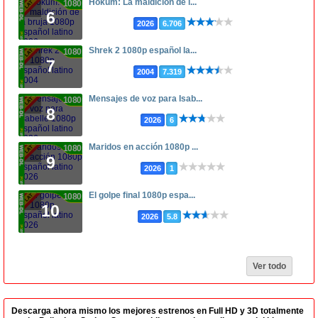
Hokum: La maldición de l...
1080p
6
2026
6.706
Shrek 2 1080p español la...
1080p
7
2004
7.319
Mensajes de voz para Isab...
1080p
8
2026
6
Maridos en acción 1080p ...
1080p
9
2026
1
El golpe final 1080p espa...
1080p
10
2026
5.8
Ver todo
Descarga ahora mismo los mejores estrenos en Full HD y 3D totalmente