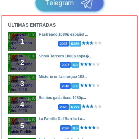
Telegram
ÚLTIMAS ENTRADAS
Rastreado 1080p español ...
1080p
1
2025
5.955
1080p
Shrek Tercero 1080p espa�...
2
2007
6.3
Misterio en la morgue 108...
1080p
3
2018
7.1
Sueños galácticos 1080p...
1080p
4
2026
6.227
La Familia Del Barrio: La...
1080p
5
2026
8.5