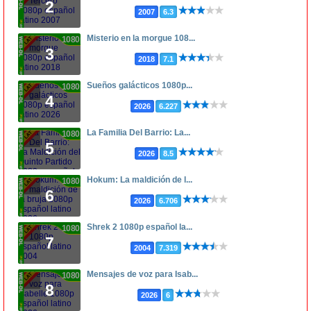
2
2007
6.3
Misterio en la morgue 108...
1080p
3
2018
7.1
Sueños galácticos 1080p...
1080p
4
2026
6.227
La Familia Del Barrio: La...
1080p
5
2026
8.5
Hokum: La maldición de l...
1080p
6
2026
6.706
Shrek 2 1080p español la...
1080p
7
2004
7.319
Mensajes de voz para Isab...
1080p
8
2026
6