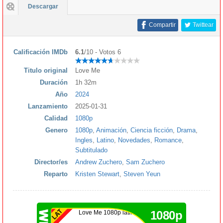
Descargar
Compartir
Twittear
Calificación IMDb
6.1
/10 - Votos 6
Titulo original
Love Me
Duración
1h 32m
Año
2024
Lanzamiento
2025-01-31
Calidad
1080p
Genero
1080p
,
Animación
,
Ciencia ficción
,
Drama
,
Ingles
,
Latino
,
Novedades
,
Romance
,
Subtitulado
Director/es
Andrew Zuchero
,
Sam Zuchero
Reparto
Kristen Stewart
,
Steven Yeun
1080p