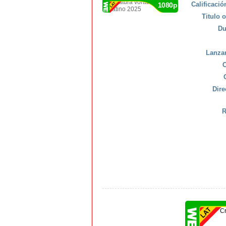
Calificaci
1080p
Titulo o
Du
Lanza
C
Dire
R