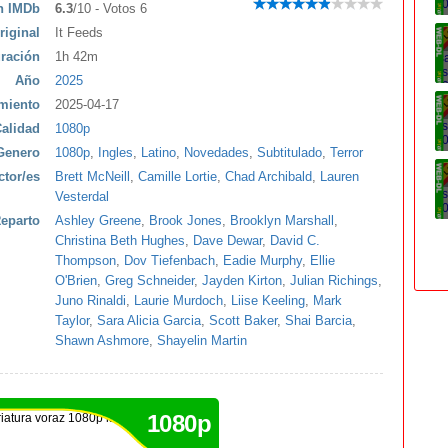
ón IMDb
6.3
/10 - Votos 6
riginal
It Feeds
ración
1h 42m
Año
2025
miento
2025-04-17
alidad
1080p
Genero
1080p
,
Ingles
,
Latino
,
Novedades
,
Subtitulado
,
Terror
ctor/es
Brett McNeill
,
Camille Lortie
,
Chad Archibald
,
Lauren
Vesterdal
eparto
Ashley Greene
,
Brook Jones
,
Brooklyn Marshall
,
Christina Beth Hughes
,
Dave Dewar
,
David C.
Thompson
,
Dov Tiefenbach
,
Eadie Murphy
,
Ellie
O'Brien
,
Greg Schneider
,
Jayden Kirton
,
Julian Richings
,
Juno Rinaldi
,
Laurie Murdoch
,
Liise Keeling
,
Mark
Taylor
,
Sara Alicia Garcia
,
Scott Baker
,
Shai Barcia
,
Shawn Ashmore
,
Shayelin Martin
1080p