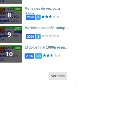
Mensajes de voz para
1080p
Isab...
8
2026
6
Maridos en acción 1080p ...
1080p
9
2026
1
El golpe final 1080p espa...
1080p
10
2026
5.8
Ver todo