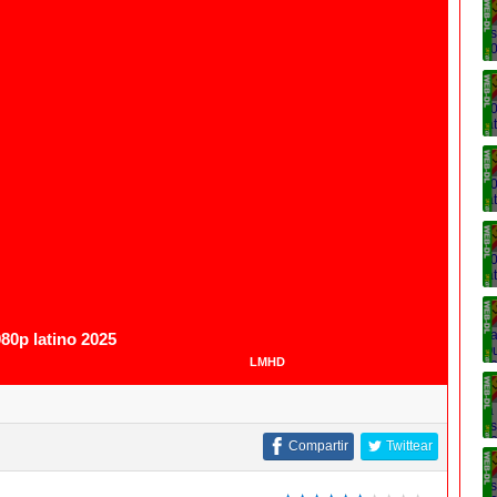
1080p
80p latino 2025
LMHD
Compartir
Twittear