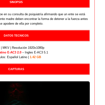
SINOPSIS
pe en su consulta de psiquiatría afirmando que un ente se está
dente madre deben encontrar la forma de detener a la fuerza antes
se apodere de ella por completo.
DATOS TECNICOS
| MKV | Resolución 1920x1080p
atino E-AC3 2.0
– Ingles E-AC3 5.1
ulos: Español Latino |
1.42 GB
CAPTURAS