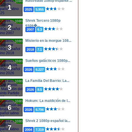
Rastreado 1080p español ...
1080p
1
2025
5.955
Shrek Tercero 1080p
1080p
espa�...
2
2007
6.3
Misterio en la morgue 108...
1080p
3
2018
7.1
Sueños galácticos 1080p...
1080p
4
2026
6.227
La Familia Del Barrio: La...
1080p
5
2026
8.5
Hokum: La maldición de l...
1080p
6
2026
6.706
Shrek 2 1080p español la...
1080p
7
2004
7.319