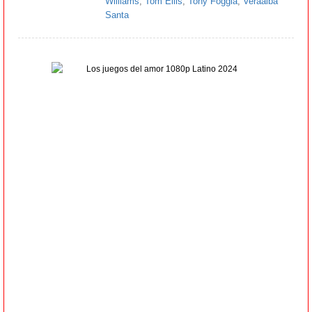
Williams
,
Tom Ellis
,
Tony Foggia
,
Veraalba
Santa