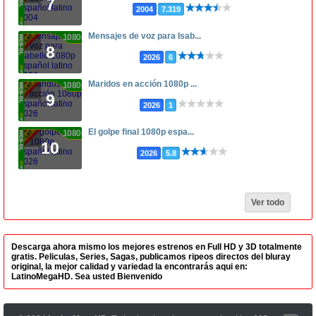
7
2004
7.319
Mensajes de voz para Isab...
1080p
8
2026
6
Maridos en acción 1080p ...
1080p
9
2026
1
El golpe final 1080p espa...
1080p
10
2026
5.8
Ver todo
Descarga ahora mismo los mejores estrenos en Full HD y 3D totalmente
gratis. Peliculas, Series, Sagas, publicamos ripeos directos del bluray
original, la mejor calidad y variedad la encontrarás aqui en:
LatinoMegaHD. Sea usted Bienvenido