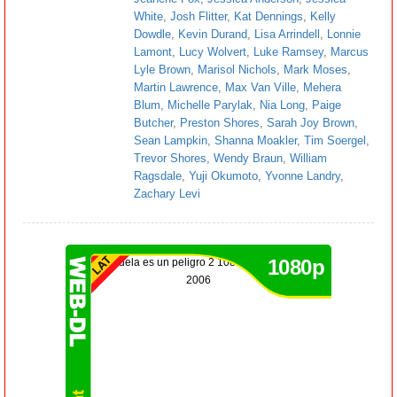
White
,
Josh Flitter
,
Kat Dennings
,
Kelly
Dowdle
,
Kevin Durand
,
Lisa Arrindell
,
Lonnie
Lamont
,
Lucy Wolvert
,
Luke Ramsey
,
Marcus
Lyle Brown
,
Marisol Nichols
,
Mark Moses
,
Martin Lawrence
,
Max Van Ville
,
Mehera
Blum
,
Michelle Parylak
,
Nia Long
,
Paige
Butcher
,
Preston Shores
,
Sarah Joy Brown
,
Sean Lampkin
,
Shanna Moakler
,
Tim Soergel
,
Trevor Shores
,
Wendy Braun
,
William
Ragsdale
,
Yuji Okumoto
,
Yvonne Landry
,
Zachary Levi
1080p