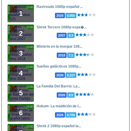
Rastreado 1080p español ...
1080p
1
2025
5.955
1080p
Shrek Tercero 1080p espa�...
2
2007
6.3
Misterio en la morgue 108...
1080p
3
2018
7.1
Sueños galácticos 1080p...
1080p
4
2026
6.227
La Familia Del Barrio: La...
1080p
5
2026
8.5
Hokum: La maldición de l...
1080p
6
2026
6.706
Shrek 2 1080p español la...
1080p