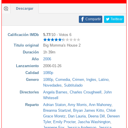
Descargar
Compartir
Twittear
Calificación IMDb
5.77
/10 - Votos 6
Titulo original
Big Momma's House 2
Duración
1h 39m
Año
2006
Lanzamiento
2006-01-26
Calidad
1080p
Genero
1080p
,
Comedia
,
Crimen
,
Ingles
,
Latino
,
Novedades
,
Subtitulado
Director/es
Angela Barnes
,
Charles Croughwell
,
John
Whitesell
Reparto
Adrian Staton
,
Amy Morris
,
Ann Mahoney
,
Breanna Startzel
,
Bryan James Kitto
,
Chloë
Grace Moretz
,
Dan Lauria
,
Deena Dill
,
Deneen
Tyler
,
Emily Procter
,
Jascha Washington
,
Jeanene Fox
,
Jessica Anderson
,
Jessica