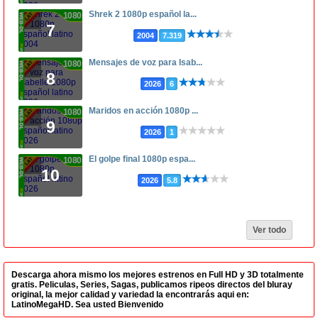
Shrek 2 1080p español la...
1080p
7
2004
7.319
Mensajes de voz para Isab...
1080p
8
2026
6
Maridos en acción 1080p ...
1080p
9
2026
1
El golpe final 1080p espa...
1080p
10
2026
5.8
Ver todo
Descarga ahora mismo los mejores estrenos en Full HD y 3D totalmente
gratis. Peliculas, Series, Sagas, publicamos ripeos directos del bluray
original, la mejor calidad y variedad la encontrarás aqui en:
LatinoMegaHD. Sea usted Bienvenido