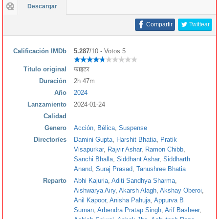
Descargar
Compartir
Twittear
Calificación IMDb
5.287
/10 - Votos 5
Titulo original
फाइटर
Duración
2h 47m
Año
2024
Lanzamiento
2024-01-24
Calidad
Genero
Acción
,
Bélica
,
Suspense
Director/es
Damini Gupta
,
Harshit Bhatia
,
Pratik
Visapurkar
,
Rajvir Ashar
,
Ramon Chibb
,
Sanchi Bhalla
,
Siddhant Ashar
,
Siddharth
Anand
,
Suraj Prasad
,
Tanushree Bhatia
Reparto
Abhi Kajuria
,
Aditi Sandhya Sharma
,
Aishwarya Airy
,
Akarsh Alagh
,
Akshay Oberoi
,
Anil Kapoor
,
Anisha Pahuja
,
Appurva B
Suman
,
Arbendra Pratap Singh
,
Arif Basheer
,