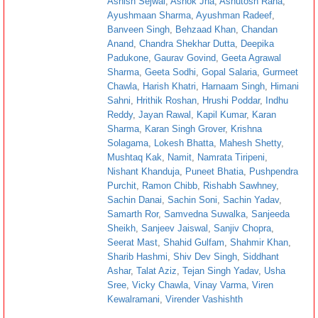
Ashish Sejwal
,
Ashok Jha
,
Ashutosh Rana
,
Ayushmaan Sharma
,
Ayushman Radeef
,
Banveen Singh
,
Behzaad Khan
,
Chandan
Anand
,
Chandra Shekhar Dutta
,
Deepika
Padukone
,
Gaurav Govind
,
Geeta Agrawal
Sharma
,
Geeta Sodhi
,
Gopal Salaria
,
Gurmeet
Chawla
,
Harish Khatri
,
Harnaam Singh
,
Himani
Sahni
,
Hrithik Roshan
,
Hrushi Poddar
,
Indhu
Reddy
,
Jayan Rawal
,
Kapil Kumar
,
Karan
Sharma
,
Karan Singh Grover
,
Krishna
Solagama
,
Lokesh Bhatta
,
Mahesh Shetty
,
Mushtaq Kak
,
Namit
,
Namrata Tiripeni
,
Nishant Khanduja
,
Puneet Bhatia
,
Pushpendra
Purchit
,
Ramon Chibb
,
Rishabh Sawhney
,
Sachin Danai
,
Sachin Soni
,
Sachin Yadav
,
Samarth Ror
,
Samvedna Suwalka
,
Sanjeeda
Sheikh
,
Sanjeev Jaiswal
,
Sanjiv Chopra
,
Seerat Mast
,
Shahid Gulfam
,
Shahmir Khan
,
Sharib Hashmi
,
Shiv Dev Singh
,
Siddhant
Ashar
,
Talat Aziz
,
Tejan Singh Yadav
,
Usha
Sree
,
Vicky Chawla
,
Vinay Varma
,
Viren
Kewalramani
,
Virender Vashishth