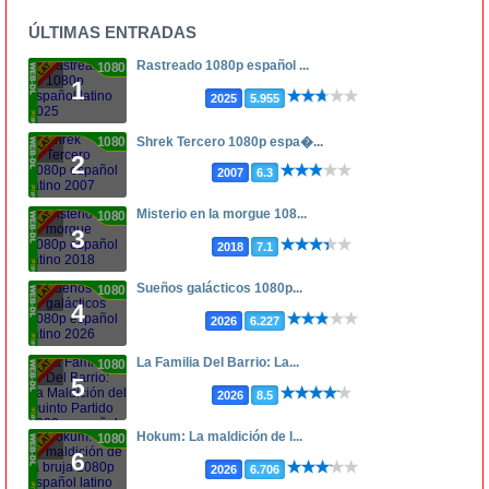
ÚLTIMAS ENTRADAS
Rastreado 1080p español ...
1080p
1
2025
5.955
1080p
Shrek Tercero 1080p espa�...
2
2007
6.3
Misterio en la morgue 108...
1080p
3
2018
7.1
Sueños galácticos 1080p...
1080p
4
2026
6.227
La Familia Del Barrio: La...
1080p
5
2026
8.5
Hokum: La maldición de l...
1080p
6
2026
6.706