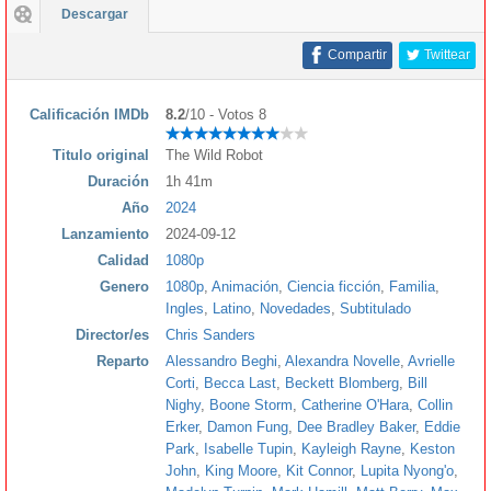
Descargar
Compartir
Twittear
Calificación IMDb
8.2
/10 - Votos 8
Titulo original
The Wild Robot
Duración
1h 41m
Año
2024
Lanzamiento
2024-09-12
Calidad
1080p
Genero
1080p
,
Animación
,
Ciencia ficción
,
Familia
,
Ingles
,
Latino
,
Novedades
,
Subtitulado
Director/es
Chris Sanders
Reparto
Alessandro Beghi
,
Alexandra Novelle
,
Avrielle
Corti
,
Becca Last
,
Beckett Blomberg
,
Bill
Nighy
,
Boone Storm
,
Catherine O'Hara
,
Collin
Erker
,
Damon Fung
,
Dee Bradley Baker
,
Eddie
Park
,
Isabelle Tupin
,
Kayleigh Rayne
,
Keston
John
,
King Moore
,
Kit Connor
,
Lupita Nyong'o
,