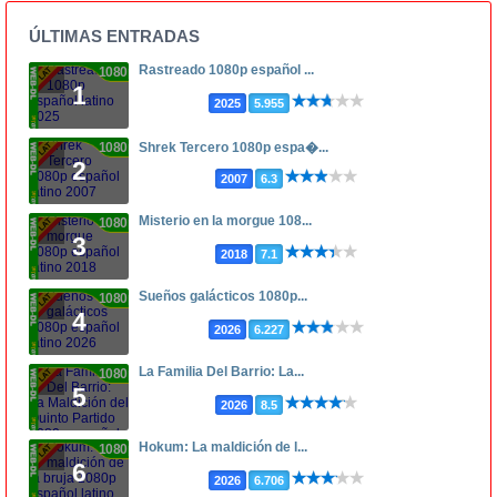
ÚLTIMAS ENTRADAS
Rastreado 1080p español ...
1080p
1
2025
5.955
1080p
Shrek Tercero 1080p espa�...
2
2007
6.3
Misterio en la morgue 108...
1080p
3
2018
7.1
Sueños galácticos 1080p...
1080p
4
2026
6.227
La Familia Del Barrio: La...
1080p
5
2026
8.5
Hokum: La maldición de l...
1080p
6
2026
6.706