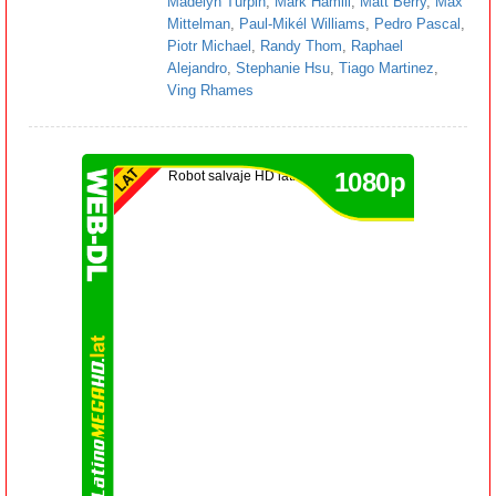
Madelyn Turpin
,
Mark Hamill
,
Matt Berry
,
Max
Mittelman
,
Paul-Mikél Williams
,
Pedro Pascal
,
Piotr Michael
,
Randy Thom
,
Raphael
Alejandro
,
Stephanie Hsu
,
Tiago Martinez
,
Ving Rhames
1080p