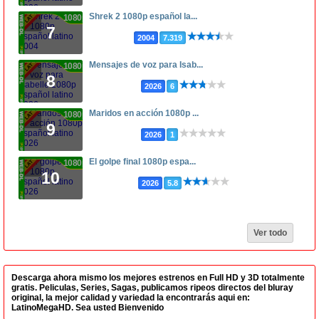
Shrek 2 1080p español la...
1080p
7
2004
7.319
Mensajes de voz para Isab...
1080p
8
2026
6
Maridos en acción 1080p ...
1080p
9
2026
1
El golpe final 1080p espa...
1080p
10
2026
5.8
Ver todo
Descarga ahora mismo los mejores estrenos en Full HD y 3D totalmente
gratis. Peliculas, Series, Sagas, publicamos ripeos directos del bluray
original, la mejor calidad y variedad la encontrarás aqui en:
LatinoMegaHD. Sea usted Bienvenido