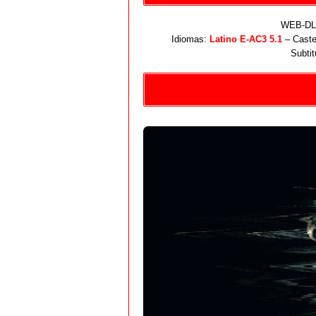
WEB-DL 
Idiomas:
Latino E-AC3 5.1
– Caste
Subtit