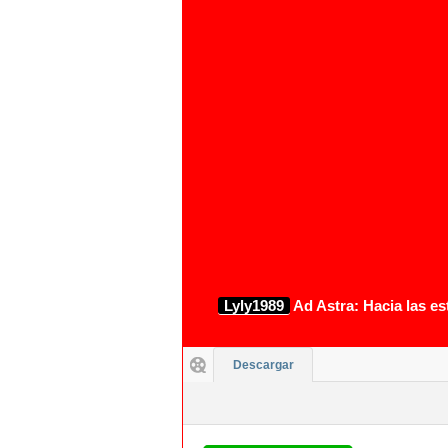
1080p
Lyly1989
Ad Astra: Hacia las es
Descargar