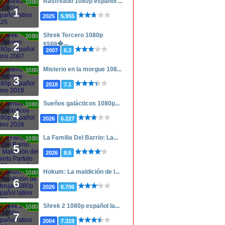
Rastreado 1080p español ...
1080p
1
2025
5.955
Shrek Tercero 1080p
1080p
espa�...
2
2007
6.3
Misterio en la morgue 108...
1080p
3
2018
7.1
Sueños galácticos 1080p...
1080p
4
2026
6.227
La Familia Del Barrio: La...
1080p
5
2026
8.5
Hokum: La maldición de l...
1080p
6
2026
6.706
Shrek 2 1080p español la...
1080p
7
2004
7.319