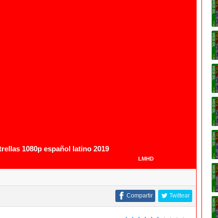
1080p
1080p
trellas 1080p español latino 2019
LMHD
Compartir
Twittear