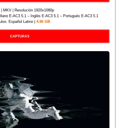
| MKV | Resolución 1920x1080p
llano E-AC3 5.1 – Inglés E-AC3 5.1 – Portugués E-AC3 5.1
ulos: Español Latino |
4.86 GB
CAPTURAS