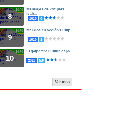
Mensajes de voz para
1080p
Isab...
8
2026
6
Maridos en acción 1080p ...
1080p
9
2026
1
El golpe final 1080p espa...
1080p
10
2026
5.8
Ver todo