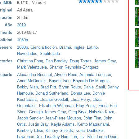
ón IMDb
6.1
/10 - Votos 6
riginal
Ad Astra
ración
2h 3m
Año
2019
miento
2019-09-17
alidad
1080p
Genero
1080p
,
Ciencia ficción
,
Drama
,
Ingles
,
Latino
,
Novedades
,
Subtitulado
ctor/es
Christina Fong
,
Dan Bradley
,
Doug Torres
,
James Gray
,
Mark Valenzuela
,
Sharron Reynolds-Enriquez
eparto
Alexandria Rousset
,
Alyson Reed
,
Amanda Tudesco
,
Anne McDaniels
,
Bayani Ison
,
Bayardo De Murguia
,
Bobby Nish
,
Brad Pitt
,
Brynn Route
,
Daniel Sauli
,
Danny
Hamouie
,
Donald Sutherland
,
Donna Lee
,
Donnie
Keshawarz
,
Eleanor Goodall
,
Elisa Perry
,
Eliza
Gerontakis
,
Elizabeth Willaman
,
Eloy Perez
,
Freda Foh
Shen
,
Georgia James Gray
,
Greg Bryk
,
Halszka Kuza
,
Jacob Sandler
,
Jean-Pierre Mouzon
,
John Finn
,
John
Ortiz
,
Justin Dray
,
Kayla Adams
,
Kento Matsunami
,
Kimberly Elise
,
Kimmy Shields
,
Kunal Dudheker
,
Lawrence Dex
,
LisaGay Hamilton
,
Liv Tyler
,
Loren Dean
,