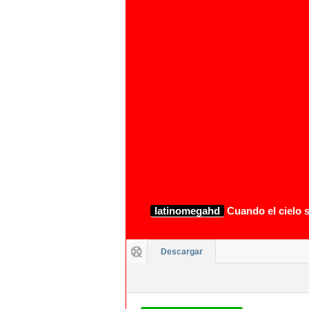
1080p
latinomegahd
Cuando el cielo s
Descargar