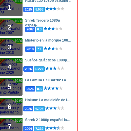
Rastreado 1080p español ...
1080p
1
2025
5.955
Shrek Tercero 1080p
1080p
espa�...
2
2007
6.3
Misterio en la morgue 108...
1080p
3
2018
7.1
Sueños galácticos 1080p...
1080p
4
2026
6.227
La Familia Del Barrio: La...
1080p
5
2026
8.5
Hokum: La maldición de l...
1080p
6
2026
6.706
Shrek 2 1080p español la...
1080p
7
2004
7.319