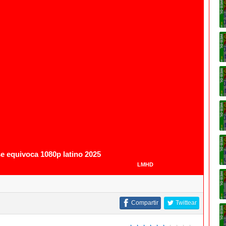
e equivoca 1080p latino 2025
LMHD
Compartir
Twittear