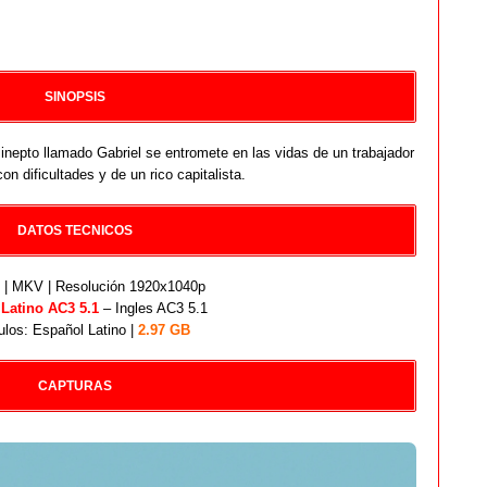
SINOPSIS
inepto llamado Gabriel se entromete en las vidas de un trabajador
on dificultades y de un rico capitalista.
DATOS TECNICOS
| MKV | Resolución 1920x1040p
:
Latino AC3 5.1
– Ingles AC3 5.1
ulos: Español Latino |
2.97 GB
CAPTURAS