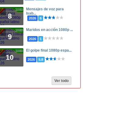
Mensajes de voz para
1080p
Isab...
8
2026
6
Maridos en acción 1080p ...
1080p
9
2026
1
El golpe final 1080p espa...
1080p
10
2026
5.8
Ver todo