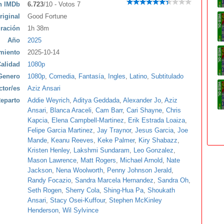
ón IMDb
6.723
/10 - Votos 7
riginal
Good Fortune
ración
1h 38m
Año
2025
miento
2025-10-14
alidad
1080p
Genero
1080p
,
Comedia
,
Fantasía
,
Ingles
,
Latino
,
Subtitulado
ctor/es
Aziz Ansari
eparto
Addie Weyrich
,
Aditya Geddada
,
Alexander Jo
,
Aziz
Ansari
,
Blanca Araceli
,
Cam Barr
,
Cari Shayne
,
Chris
Kapcia
,
Elena Campbell-Martinez
,
Erik Estrada Loaiza
,
Felipe Garcia Martinez
,
Jay Traynor
,
Jesus Garcia
,
Joe
Mande
,
Keanu Reeves
,
Keke Palmer
,
Kiry Shabazz
,
Kristen Henley
,
Lakshmi Sundaram
,
Leo Gonzalez
,
Mason Lawrence
,
Matt Rogers
,
Michael Arnold
,
Nate
Jackson
,
Nena Woolworth
,
Penny Johnson Jerald
,
Randy Focazio
,
Sandra Marcela Hernandez
,
Sandra Oh
,
Seth Rogen
,
Sherry Cola
,
Shing-Hua Pa
,
Shoukath
Ansari
,
Stacy Osei-Kuffour
,
Stephen McKinley
Henderson
,
Wil Sylvince