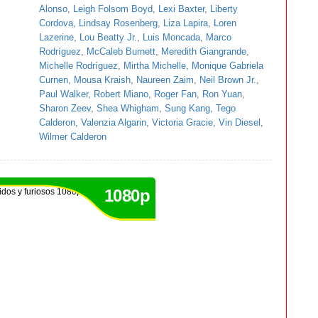
Alonso
,
Leigh Folsom Boyd
,
Lexi Baxter
,
Liberty
Cordova
,
Lindsay Rosenberg
,
Liza Lapira
,
Loren
Lazerine
,
Lou Beatty Jr.
,
Luis Moncada
,
Marco
Rodríguez
,
McCaleb Burnett
,
Meredith Giangrande
,
Michelle Rodríguez
,
Mirtha Michelle
,
Monique Gabriela
Curnen
,
Mousa Kraish
,
Naureen Zaim
,
Neil Brown Jr.
,
Paul Walker
,
Robert Miano
,
Roger Fan
,
Ron Yuan
,
Sharon Zeev
,
Shea Whigham
,
Sung Kang
,
Tego
Calderon
,
Valenzia Algarin
,
Victoria Gracie
,
Vin Diesel
,
Wilmer Calderon
1080p