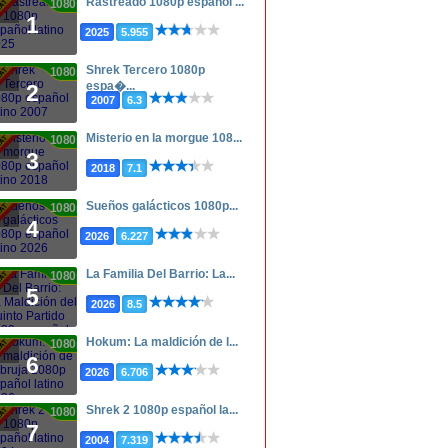
Rastreado 1080p español ...
1080p
1
2025
5.955
Shrek Tercero 1080p
1080p
espa�...
2
2007
6.3
Misterio en la morgue 108...
1080p
3
2018
7.1
Sueños galácticos 1080p...
1080p
4
2026
6.227
La Familia Del Barrio: La...
1080p
5
2026
8.5
Hokum: La maldición de l...
1080p
6
2026
6.706
Shrek 2 1080p español la...
1080p
7
2004
7.319