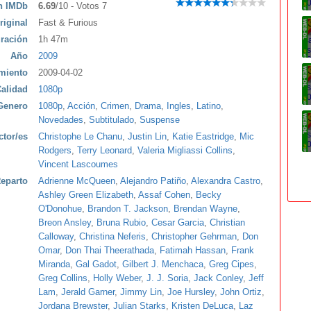
ón IMDb
6.69
/10 - Votos 7
riginal
Fast & Furious
ración
1h 47m
Año
2009
miento
2009-04-02
alidad
1080p
Genero
1080p
,
Acción
,
Crimen
,
Drama
,
Ingles
,
Latino
,
Novedades
,
Subtitulado
,
Suspense
ctor/es
Christophe Le Chanu
,
Justin Lin
,
Katie Eastridge
,
Mic
Rodgers
,
Terry Leonard
,
Valeria Migliassi Collins
,
Vincent Lascoumes
eparto
Adrienne McQueen
,
Alejandro Patiño
,
Alexandra Castro
,
Ashley Green Elizabeth
,
Assaf Cohen
,
Becky
O'Donohue
,
Brandon T. Jackson
,
Brendan Wayne
,
Breon Ansley
,
Bruna Rubio
,
Cesar Garcia
,
Christian
Calloway
,
Christina Neferis
,
Christopher Gehrman
,
Don
Omar
,
Don Thai Theerathada
,
Fatimah Hassan
,
Frank
Miranda
,
Gal Gadot
,
Gilbert J. Menchaca
,
Greg Cipes
,
Greg Collins
,
Holly Weber
,
J. J. Soria
,
Jack Conley
,
Jeff
Lam
,
Jerald Garner
,
Jimmy Lin
,
Joe Hursley
,
John Ortiz
,
Jordana Brewster
,
Julian Starks
,
Kristen DeLuca
,
Laz