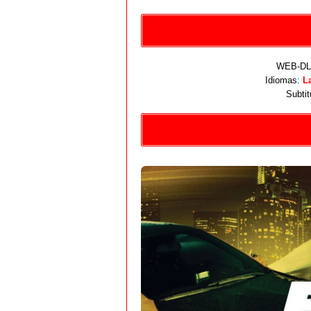
WEB-DL 
Idiomas:
L
Subtit