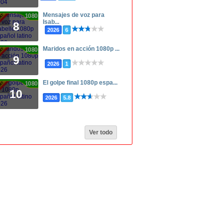
Mensajes de voz para
1080p
Isab...
8
2026
6
Maridos en acción 1080p ...
1080p
9
2026
1
El golpe final 1080p espa...
1080p
10
2026
5.8
Ver todo