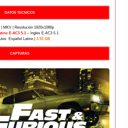
DATOS TECNICOS
| MKV | Resolución 1920x1080p
atino E-AC3 5.1
– Ingles E-AC3 5.1
ulos: Español Latino |
3.93
GB
CAPTURAS