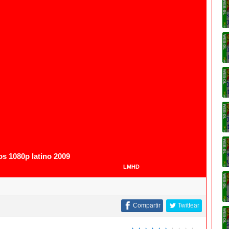
1080p
1080p
s 1080p latino 2009
LMHD
Compartir
Twittear