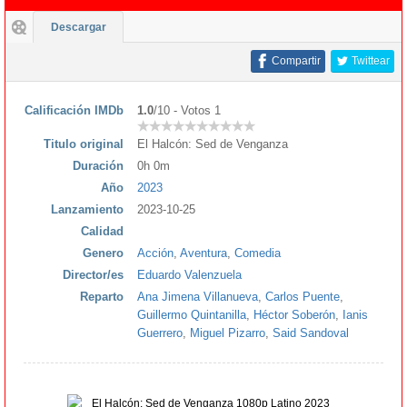
Descargar
Compartir
Twittear
Calificación IMDb
1.0
/10 - Votos 1
Titulo original
El Halcón: Sed de Venganza
Duración
0h 0m
Año
2023
Lanzamiento
2023-10-25
Calidad
Genero
Acción
,
Aventura
,
Comedia
Director/es
Eduardo Valenzuela
Reparto
Ana Jimena Villanueva
,
Carlos Puente
,
Guillermo Quintanilla
,
Héctor Soberón
,
Ianis
Guerrero
,
Miguel Pizarro
,
Said Sandoval