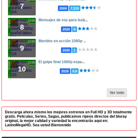
7
2004
7.319
Mensajes de voz para Isab...
1080p
8
2026
6
Maridos en acción 1080p ...
1080p
9
2026
1
El golpe final 1080p espa...
1080p
10
2026
5.8
Ver todo
Descarga ahora mismo los mejores estrenos en Full HD y 3D totalmente
gratis. Peliculas, Series, Sagas, publicamos ripeos directos del bluray
original, la mejor calidad y variedad la encontrarás aqui en:
LatinoMegaHD. Sea usted Bienvenido