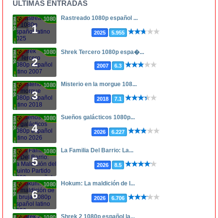
ÚLTIMAS ENTRADAS
Rastreado 1080p español ...
1080p
1
2025
5.955
1080p
Shrek Tercero 1080p espa�...
2
2007
6.3
Misterio en la morgue 108...
1080p
3
2018
7.1
Sueños galácticos 1080p...
1080p
4
2026
6.227
La Familia Del Barrio: La...
1080p
5
2026
8.5
Hokum: La maldición de l...
1080p
6
2026
6.706
Shrek 2 1080p español la...
1080p