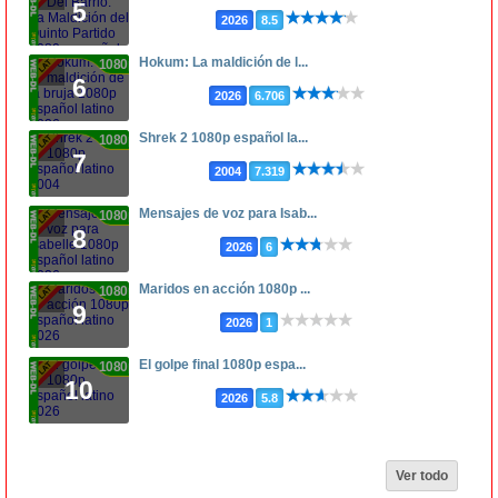
5
2026
8.5
Hokum: La maldición de l...
1080p
6
2026
6.706
Shrek 2 1080p español la...
1080p
7
2004
7.319
Mensajes de voz para Isab...
1080p
8
2026
6
Maridos en acción 1080p ...
1080p
9
2026
1
El golpe final 1080p espa...
1080p
10
2026
5.8
Ver todo