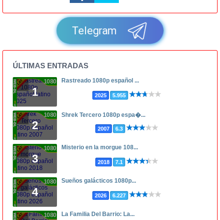
Telegram
ÚLTIMAS ENTRADAS
Rastreado 1080p español ...
1080p
1
2025
5.955
1080p
Shrek Tercero 1080p espa�...
2
2007
6.3
Misterio en la morgue 108...
1080p
3
2018
7.1
Sueños galácticos 1080p...
1080p
4
2026
6.227
La Familia Del Barrio: La...
1080p