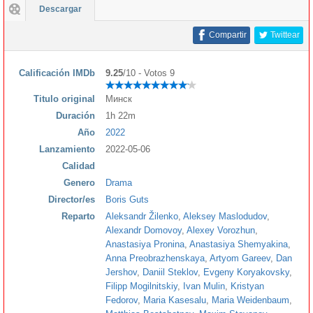
Descargar
Compartir
Twittear
Calificación IMDb
9.25
/10 - Votos 9
Titulo original
Минск
Duración
1h 22m
Año
2022
Lanzamiento
2022-05-06
Calidad
Genero
Drama
Director/es
Boris Guts
Reparto
Aleksandr Žilenko
,
Aleksey Maslodudov
,
Alexandr Domovoy
,
Alexey Vorozhun
,
Anastasiya Pronina
,
Anastasiya Shemyakina
,
Anna Preobrazhenskaya
,
Artyom Gareev
,
Dan
Jershov
,
Daniil Steklov
,
Evgeny Koryakovsky
,
Filipp Mogilnitskiy
,
Ivan Mulin
,
Kristyan
Fedorov
,
Maria Kasesalu
,
Maria Weidenbaum
,