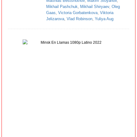
Matthias Bestshotnov
,
Maxim Stoyanov
,
Mikhail Pashchuk
,
Mikhail Shiryaev
,
Oleg
Gaas
,
Victoria Gorbatenkova
,
Viktoria
Jelizarova
,
Vlad Robinson
,
Yuliya Aug