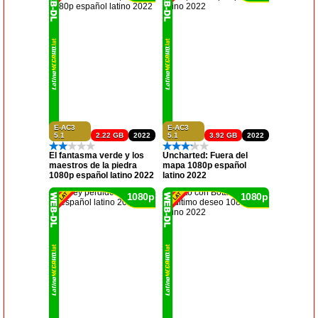
E-AC3
E-AC3
5.1
2.22 GB
2022
5.1
3.92 GB
2022
El fantasma verde y los
Uncharted: Fuera del
maestros de la piedra
mapa 1080p español
1080p español latino 2022
latino 2022
1080p
1080p