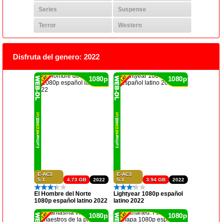
Series
Suspense
Terror
Western
Disfruta del genero: 2022
1080p
1080p
E-AC3
E-AC3
5.1
4.73 GB
2022
5.1
3.94 GB
2022
El Hombre del Norte
Lightyear 1080p español
1080p español latino 2022
latino 2022
1080p
1080p