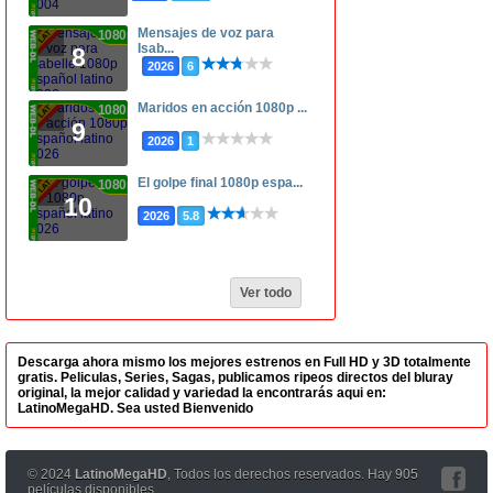
Mensajes de voz para
1080p
Isab...
8
2026
6
Maridos en acción 1080p ...
1080p
9
2026
1
El golpe final 1080p espa...
1080p
10
2026
5.8
Ver todo
Descarga ahora mismo los mejores estrenos en Full HD y 3D totalmente
gratis. Peliculas, Series, Sagas, publicamos ripeos directos del bluray
original, la mejor calidad y variedad la encontrarás aqui en:
LatinoMegaHD. Sea usted Bienvenido
© 2024
LatinoMegaHD
, Todos los derechos reservados. Hay 905
películas disponibles