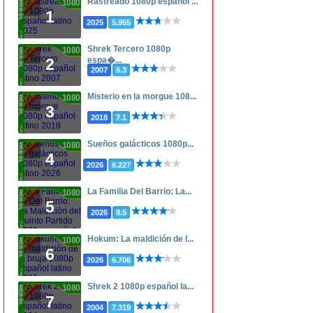
Rastreado 1080p español ...
1080p
1
2025
5.955
Shrek Tercero 1080p
1080p
espa�...
2
2007
6.3
Misterio en la morgue 108...
1080p
3
2018
7.1
Sueños galácticos 1080p...
1080p
4
2026
6.227
La Familia Del Barrio: La...
1080p
5
2026
8.5
Hokum: La maldición de l...
1080p
6
2026
6.706
Shrek 2 1080p español la...
1080p
7
2004
7.319