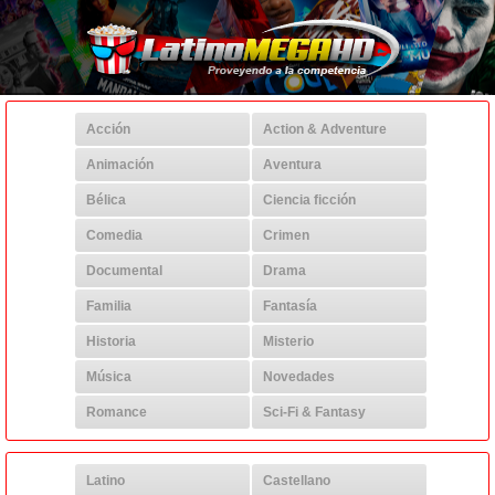
Acción
Action & Adventure
Animación
Aventura
Bélica
Ciencia ficción
Comedia
Crimen
Documental
Drama
Familia
Fantasía
Historia
Misterio
Música
Novedades
Romance
Sci-Fi & Fantasy
Latino
Castellano