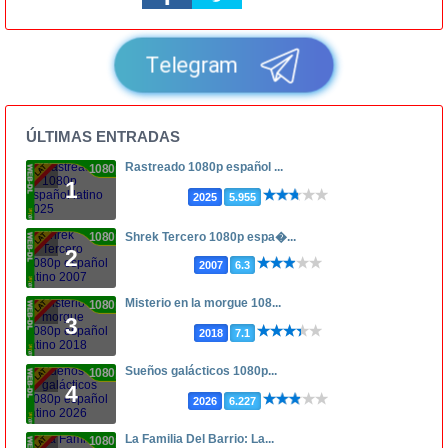
Telegram
ÚLTIMAS ENTRADAS
Rastreado 1080p español ...
1080p
1
2025
5.955
1080p
Shrek Tercero 1080p espa�...
2
2007
6.3
Misterio en la morgue 108...
1080p
3
2018
7.1
Sueños galácticos 1080p...
1080p
4
2026
6.227
La Familia Del Barrio: La...
1080p