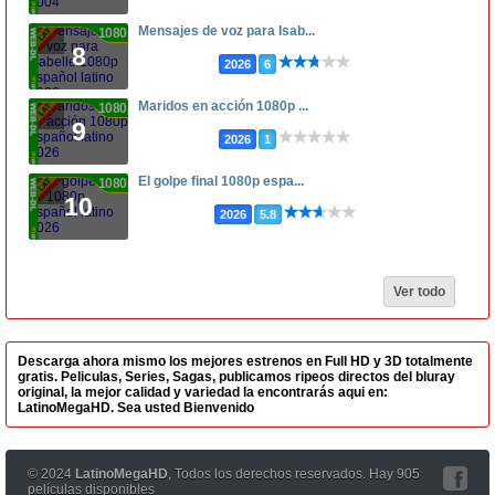
Mensajes de voz para Isab...
1080p
8
2026
6
Maridos en acción 1080p ...
1080p
9
2026
1
El golpe final 1080p espa...
1080p
10
2026
5.8
Ver todo
Descarga ahora mismo los mejores estrenos en Full HD y 3D totalmente
gratis. Peliculas, Series, Sagas, publicamos ripeos directos del bluray
original, la mejor calidad y variedad la encontrarás aqui en:
LatinoMegaHD. Sea usted Bienvenido
© 2024
LatinoMegaHD
, Todos los derechos reservados. Hay 905
películas disponibles