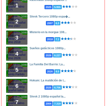
Rastreado 1080p español ...
1080p
1
2025
5.955
1080p
Shrek Tercero 1080p espa�...
2
2007
6.3
Misterio en la morgue 108...
1080p
3
2018
7.1
Sueños galácticos 1080p...
1080p
4
2026
6.227
La Familia Del Barrio: La...
1080p
5
2026
8.5
Hokum: La maldición de l...
1080p
6
2026
6.706
Shrek 2 1080p español la...
1080p
7
2004
7.319