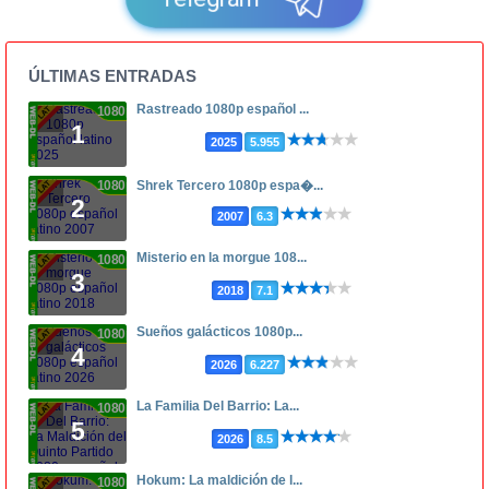
ÚLTIMAS ENTRADAS
Rastreado 1080p español ...
1080p
1
2025
5.955
1080p
Shrek Tercero 1080p espa�...
2
2007
6.3
Misterio en la morgue 108...
1080p
3
2018
7.1
Sueños galácticos 1080p...
1080p
4
2026
6.227
La Familia Del Barrio: La...
1080p
5
2026
8.5
Hokum: La maldición de l...
1080p