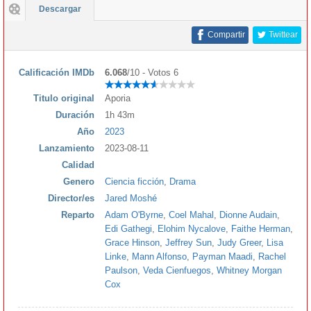
Descargar
Compartir
Twittear
Calificación IMDb
6.068
/10 - Votos 6
Titulo original
Aporia
Duración
1h 43m
Año
2023
Lanzamiento
2023-08-11
Calidad
Genero
Ciencia ficción
,
Drama
Director/es
Jared Moshé
Reparto
Adam O'Byrne
,
Coel Mahal
,
Dionne Audain
,
Edi Gathegi
,
Elohim Nycalove
,
Faithe Herman
,
Grace Hinson
,
Jeffrey Sun
,
Judy Greer
,
Lisa
Linke
,
Mann Alfonso
,
Payman Maadi
,
Rachel
Paulson
,
Veda Cienfuegos
,
Whitney Morgan
Cox