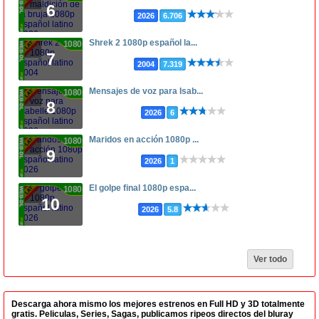
6
2026
6.706
Shrek 2 1080p español la...
1080p
7
2004
7.319
Mensajes de voz para Isab...
1080p
8
2026
6
Maridos en acción 1080p ...
1080p
9
2026
1
El golpe final 1080p espa...
1080p
10
2026
5.8
Ver todo
Descarga ahora mismo los mejores estrenos en Full HD y 3D totalmente
gratis. Peliculas, Series, Sagas, publicamos ripeos directos del bluray