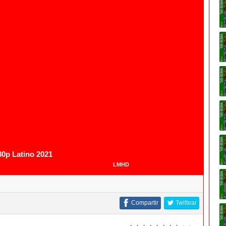
0p Latino 2021
LMHD
Compartir
Twittear