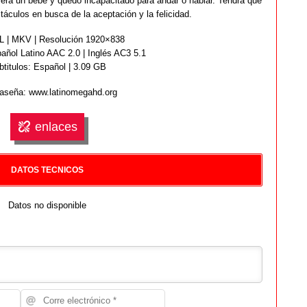
era un bebé y quedó incapacitado para andar o hablar. Tendrá que
táculos en busca de la aceptación y la felicidad.
 | MKV | Resolución 1920×838
ñol Latino AAC 2.0 | Inglés AC3 5.1
btitulos: Español | 3.09 GB
aseña: www.latinomegahd.org
enlaces
DATOS TECNICOS
Datos no disponible