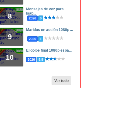
Mensajes de voz para
1080p
Isab...
8
2026
6
Maridos en acción 1080p ...
1080p
9
2026
1
El golpe final 1080p espa...
1080p
10
2026
5.8
Ver todo