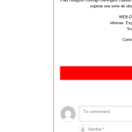
Paul Hodgson contrajo meningitis cuando 
superar una serie de obs
WEB-DL
Idiomas:
Espa
Su
Contr