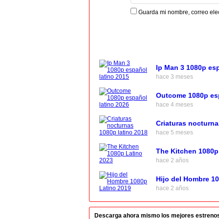
Guarda mi nombre, correo ele
Ip Man 3 1080p esp
hace 3 meses
Outcome 1080p esp
hace 4 meses
Criaturas nocturna
hace 5 meses
The Kitchen 1080p
hace 2 años
Hijo del Hombre 1
hace 2 años
Descarga ahora mismo los mejores estrenos en