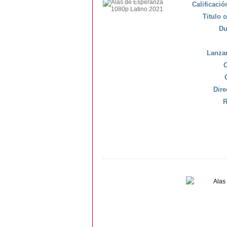
Calificaci
Titulo o
Du
Lanza
C
Dire
R