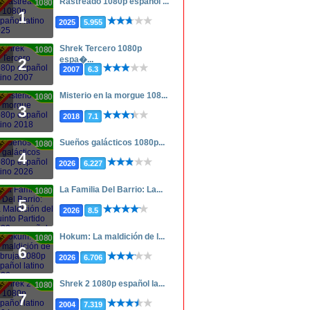
Rastreado 1080p español ...
1080p
1
2025
5.955
Shrek Tercero 1080p
1080p
espa�...
2
2007
6.3
Misterio en la morgue 108...
1080p
3
2018
7.1
Sueños galácticos 1080p...
1080p
4
2026
6.227
La Familia Del Barrio: La...
1080p
5
2026
8.5
Hokum: La maldición de l...
1080p
6
2026
6.706
Shrek 2 1080p español la...
1080p
7
2004
7.319