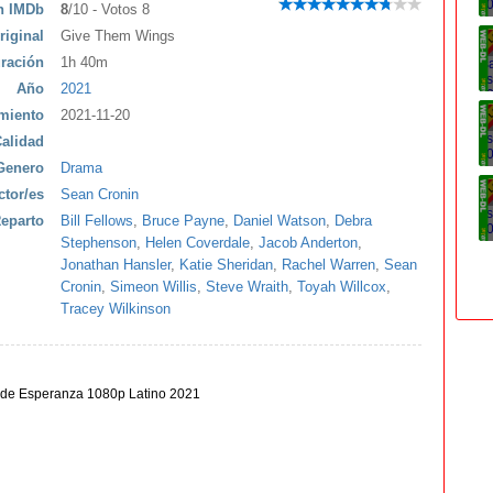
ón IMDb
8
/10 - Votos 8
riginal
Give Them Wings
ración
1h 40m
Año
2021
miento
2021-11-20
alidad
Genero
Drama
ctor/es
Sean Cronin
eparto
Bill Fellows
,
Bruce Payne
,
Daniel Watson
,
Debra
Stephenson
,
Helen Coverdale
,
Jacob Anderton
,
Jonathan Hansler
,
Katie Sheridan
,
Rachel Warren
,
Sean
Cronin
,
Simeon Willis
,
Steve Wraith
,
Toyah Willcox
,
Tracey Wilkinson