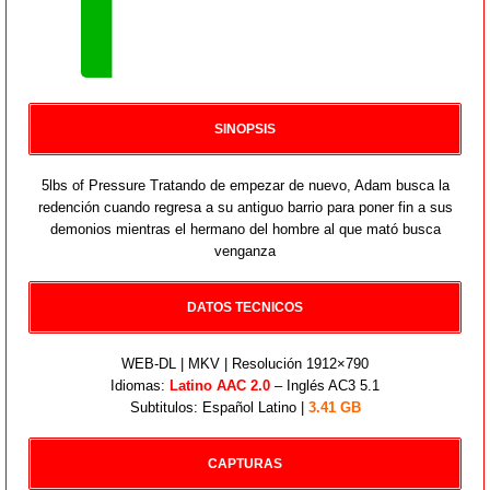
SINOPSIS
5lbs of Pressure Tratando de empezar de nuevo, Adam busca la
redención cuando regresa a su antiguo barrio para poner fin a sus
demonios mientras el hermano del hombre al que mató busca
venganza
DATOS TECNICOS
WEB-DL | MKV | Resolución 1912×790
Idiomas:
Latino AAC 2.0
– Inglés AC3 5.1
Subtitulos: Español Latino |
3.41 GB
CAPTURAS