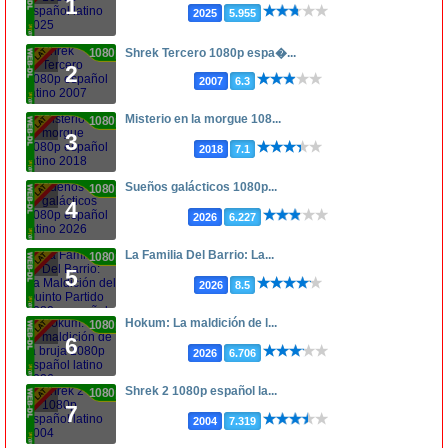
1
2025
5.955
1080p
Shrek Tercero 1080p espa�...
2
2007
6.3
Misterio en la morgue 108...
1080p
3
2018
7.1
Sueños galácticos 1080p...
1080p
4
2026
6.227
La Familia Del Barrio: La...
1080p
5
2026
8.5
Hokum: La maldición de l...
1080p
6
2026
6.706
Shrek 2 1080p español la...
1080p
7
2004
7.319