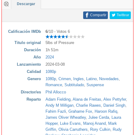
Descargar
Compartir
Twittear
Calificación IMDb
6
/10 - Votos 6
Titulo original
5lbs of Pressure
Duración
1h 51m
Año
2024
Lanzamiento
2024-03-08
Calidad
1080p
Genero
1080p
,
Crimen
,
Ingles
,
Latino
,
Novedades
,
Romance
,
Subtitulado
,
Suspense
Director/es
Phil Allocco
Reparto
Adam Fielding
,
Alana de Freitas
,
Alex Pettyfer
,
Andy M Milligan
,
Charlie Rawes
,
Daniel Singh
,
Fahim Fazli
,
Grahame Fox
,
Haroon Rafiq
,
James Oliver Wheatley
,
Julee Cerda
,
Laura
Hopper
,
Luke Evans
,
Manoj Anand
,
Mark
Griffin
,
Olivia Carruthers
,
Rory Culkin
,
Rudy