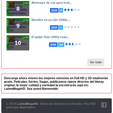
Mensajes de voz para Isab...
1080p
8
2026
6
Maridos en acción 1080p ...
1080p
9
2026
1
El golpe final 1080p espa...
1080p
10
2026
5.8
Ver todo
Descarga ahora mismo los mejores estrenos en Full HD y 3D totalmente
gratis. Peliculas, Series, Sagas, publicamos ripeos directos del bluray
original, la mejor calidad y variedad la encontrarás aqui en:
LatinoMegaHD. Sea usted Bienvenido
© 2024
LatinoMegaHD
, Todos los derechos reservados. Hay 905
películas disponibles