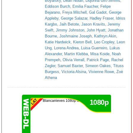
Boyarsky
,
Dean Nolan
,
Dujonna Gift-Simms
,
Eddison Burch
,
Emilia Faucher
,
Felipe
Bejarano
,
Freya Mitchell
,
Gal Gadot
,
George
Appleby
,
George Salazar
,
Hadley Fraser
,
Idriss
Kargbo
,
Jaih Betote
,
Jason Kravits
,
Jeremy
Swift
,
Jimmy Johnston
,
John Hyatt
,
Jonathan
Bourne
,
Joshmaine Joseph
,
Kathryn Akin
,
Katie Hardwick
,
Kieron Bell
,
Leo Cropley
,
Leon
Ung
,
Lorena Andrea
,
Luisa Guerreiro
,
Lukus
Alexander
,
Martin Klebba
,
Misa Koide
,
Noah
Prempeh
,
Olivia Verrall
,
Patrick Page
,
Rachel
Zegler
,
Samuel Baxter
,
Simeon Oakes
,
Tituss
Burgess
,
Victoria Alsina
,
Vivienne Rowe
,
Zoë
Athena
1080p