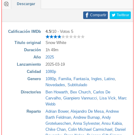
Descargar
Compartir
Twittear
Calificación IMDb
4.5
/10 - Votos 5
Titulo original
Snow White
Duración
1h 49m
Año
2025
Lanzamiento
2025-03-19
Calidad
1080p
Genero
1080p
,
Familia
,
Fantasía
,
Ingles
,
Latino
,
Novedades
,
Subtitulado
Director/es
Ben Howarth
,
Bex Church
,
Carlos De
Carvalho
,
Gianpiero Vannucci
,
Lisa Vick
,
Marc
Webb
Reparto
Adrian Bower
,
Alejandro De Mesa
,
Andrew
Barth Feldman
,
Andrew Burnap
,
Andy
Grotelueschen
,
Anna Sylvester
,
Ansu Kabia
,
Chike Chan
,
Colin Michael Carmichael
,
Daniel