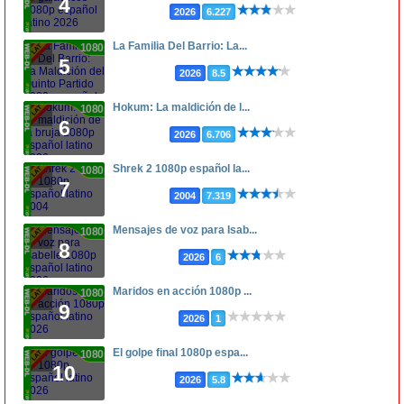
4
2026
6.227
La Familia Del Barrio: La...
1080p
5
2026
8.5
Hokum: La maldición de l...
1080p
6
2026
6.706
Shrek 2 1080p español la...
1080p
7
2004
7.319
Mensajes de voz para Isab...
1080p
8
2026
6
Maridos en acción 1080p ...
1080p
9
2026
1
El golpe final 1080p espa...
1080p
10
2026
5.8