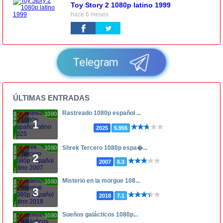
Toy Story 2 1080p latino 1999
hace 6 meses
Telegram
ÚLTIMAS ENTRADAS
Rastreado 1080p español ...
1080p
1
2025
5.955
1080p
Shrek Tercero 1080p espa�...
2
2007
6.3
Misterio en la morgue 108...
1080p
3
2018
7.1
Sueños galácticos 1080p...
1080p