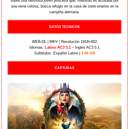
sobre una hermosa joven princesa que, mientras es acosada por
una reina celosa, busca refugio en la casa de siete enanos en la
campiña alemana.
DATOS TECNICOS
WEB-DL | MKV | Resolución 1918×802
Idiomas:
Latino AC3 5.1
– Ingles AC3 5.1
Subtitulos: Español Latino |
3.86 GB
CAPTURAS