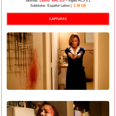
Idiomas:
Latino AAC 2.0
– Inglés AC3 5.1
Subtitulos: Español Latino |
2.38 GB
CAPTURAS