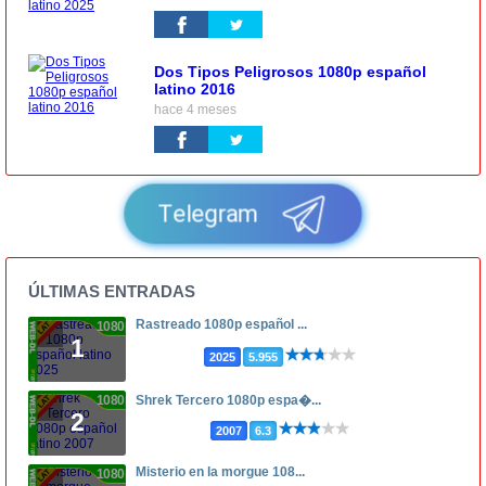
Dos Tipos Peligrosos 1080p español
latino 2016
hace 4 meses
Telegram
ÚLTIMAS ENTRADAS
Rastreado 1080p español ...
1080p
1
2025
5.955
1080p
Shrek Tercero 1080p espa�...
2
2007
6.3
Misterio en la morgue 108...
1080p