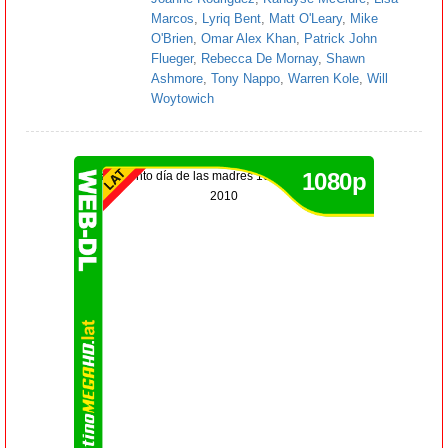
Marcos
,
Lyriq Bent
,
Matt O'Leary
,
Mike
O'Brien
,
Omar Alex Khan
,
Patrick John
Flueger
,
Rebecca De Mornay
,
Shawn
Ashmore
,
Tony Nappo
,
Warren Kole
,
Will
Woytowich
1080p