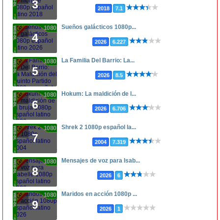
3
2018
7.1
Sueños galácticos 1080p...
1080p
4
2026
6.227
La Familia Del Barrio: La...
1080p
5
2026
8.5
Hokum: La maldición de l...
1080p
6
2026
6.706
Shrek 2 1080p español la...
1080p
7
2004
7.319
Mensajes de voz para Isab...
1080p
8
2026
6
Maridos en acción 1080p ...
1080p
9
2026
1