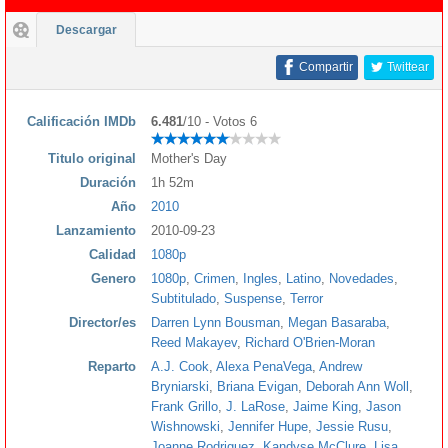
Descargar
Compartir
Twittear
Calificación IMDb
6.481
/10 - Votos 6
Titulo original
Mother's Day
Duración
1h 52m
Año
2010
Lanzamiento
2010-09-23
Calidad
1080p
Genero
1080p
,
Crimen
,
Ingles
,
Latino
,
Novedades
,
Subtitulado
,
Suspense
,
Terror
Director/es
Darren Lynn Bousman
,
Megan Basaraba
,
Reed Makayev
,
Richard O'Brien-Moran
Reparto
A.J. Cook
,
Alexa PenaVega
,
Andrew
Bryniarski
,
Briana Evigan
,
Deborah Ann Woll
,
Frank Grillo
,
J. LaRose
,
Jaime King
,
Jason
Wishnowski
,
Jennifer Hupe
,
Jessie Rusu
,
Joanne Rodriguez
,
Kandyse McClure
,
Lisa