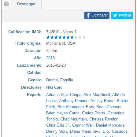
Descargar
Compartir
Twittear
Calificación IMDb
7.45
/10 - Votos 7
Titulo original
McFarland, USA
Duración
2h 4m
Año
2015
Lanzamiento
2015-02-20
Calidad
Genero
Drama
,
Familia
Director/es
Niki Caro
Reparto
Adriana Diaz Chapa
,
Alex MacNicoll
,
Alfredo
Lopez
,
Anthony Renaud
,
Ashley Bravo
,
Baxter
Frick
,
Ben Hernandez Bray
,
Brian Connors
,
Brian Hayes Currie
,
Carlos Pratts
,
Catherine
Toribio
,
Chad Mountain
,
Chelsea Rendon
,
Chris Ellis Jr.
,
Connor Weil
,
Daniel Moncada
,
Danny Mora
,
Diana Maria Riva
,
Eloy Casados
,