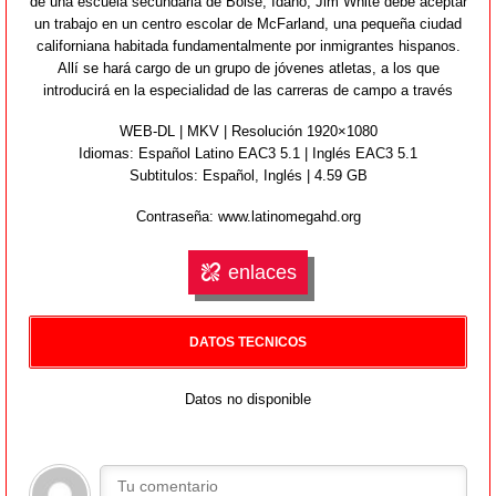
de una escuela secundaria de Boise, Idaho, Jim White debe aceptar
un trabajo en un centro escolar de McFarland, una pequeña ciudad
californiana habitada fundamentalmente por inmigrantes hispanos.
Allí se hará cargo de un grupo de jóvenes atletas, a los que
introducirá en la especialidad de las carreras de campo a través
WEB-DL | MKV | Resolución 1920×1080
Idiomas:
Español Latino EAC3 5.1 | Inglés EAC3 5.1
Subtitulos: Español,
Inglés
| 4.59 GB
Contraseña: www.latinomegahd.org
enlaces
DATOS TECNICOS
Datos no disponible