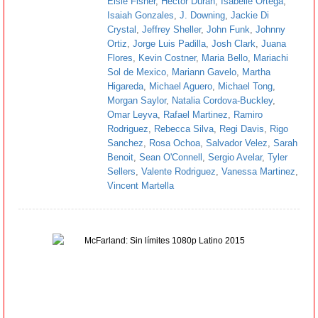
Elsie Fisher
,
Hector Duran
,
Isabelle Ortega
,
Isaiah Gonzales
,
J. Downing
,
Jackie Di
Crystal
,
Jeffrey Sheller
,
John Funk
,
Johnny
Ortiz
,
Jorge Luis Padilla
,
Josh Clark
,
Juana
Flores
,
Kevin Costner
,
Maria Bello
,
Mariachi
Sol de Mexico
,
Mariann Gavelo
,
Martha
Higareda
,
Michael Aguero
,
Michael Tong
,
Morgan Saylor
,
Natalia Cordova-Buckley
,
Omar Leyva
,
Rafael Martinez
,
Ramiro
Rodriguez
,
Rebecca Silva
,
Regi Davis
,
Rigo
Sanchez
,
Rosa Ochoa
,
Salvador Velez
,
Sarah
Benoit
,
Sean O'Connell
,
Sergio Avelar
,
Tyler
Sellers
,
Valente Rodriguez
,
Vanessa Martinez
,
Vincent Martella