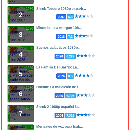
1080p
Shrek Tercero 1080p espa�...
2
2007
6.3
Misterio en la morgue 108...
1080p
3
2018
7.1
Sueños galácticos 1080p...
1080p
4
2026
6.227
La Familia Del Barrio: La...
1080p
5
2026
8.5
Hokum: La maldición de l...
1080p
6
2026
6.706
Shrek 2 1080p español la...
1080p
7
2004
7.319
Mensajes de voz para Isab...
1080p