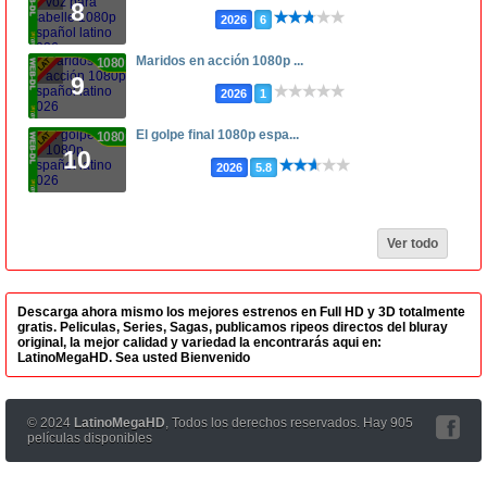
8
2026
6
Maridos en acción 1080p ...
1080p
9
2026
1
El golpe final 1080p espa...
1080p
10
2026
5.8
Ver todo
Descarga ahora mismo los mejores estrenos en Full HD y 3D totalmente
gratis. Peliculas, Series, Sagas, publicamos ripeos directos del bluray
original, la mejor calidad y variedad la encontrarás aqui en:
LatinoMegaHD. Sea usted Bienvenido
© 2024
LatinoMegaHD
, Todos los derechos reservados. Hay 905
películas disponibles