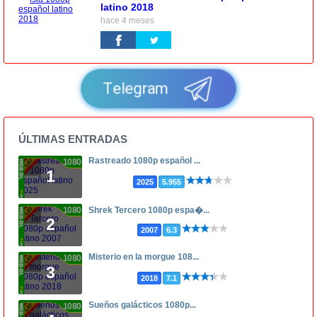
latino 2018
hace 4 meses
Telegram
ÚLTIMAS ENTRADAS
Rastreado 1080p español ...
1080p
1
2025
5.955
1080p
Shrek Tercero 1080p espa�...
2
2007
6.3
Misterio en la morgue 108...
1080p
3
2018
7.1
Sueños galácticos 1080p...
1080p