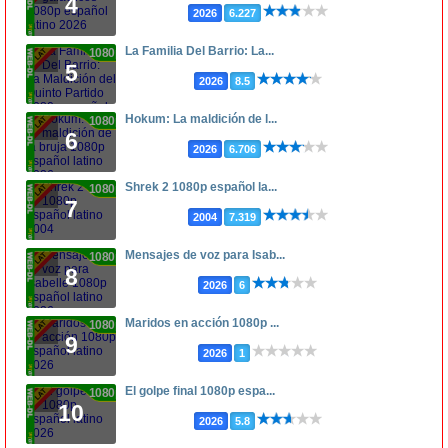
4
2026
6.227
La Familia Del Barrio: La...
1080p
5
2026
8.5
Hokum: La maldición de l...
1080p
6
2026
6.706
Shrek 2 1080p español la...
1080p
7
2004
7.319
Mensajes de voz para Isab...
1080p
8
2026
6
Maridos en acción 1080p ...
1080p
9
2026
1
El golpe final 1080p espa...
1080p
10
2026
5.8