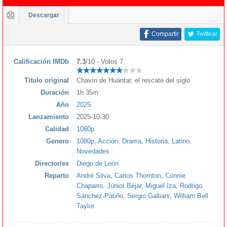
Descargar
Compartir
Twittear
Calificación IMDb
7.3
/10 - Votos 7
Titulo original
Chavín de Huántar, el rescate del siglo
Duración
1h 35m
Año
2025
Lanzamiento
2025-10-30
Calidad
1080p
Genero
1080p
,
Acción
,
Drama
,
Historia
,
Latino
,
Novedades
Director/es
Diego de León
Reparto
André Silva
,
Carlos Thornton
,
Connie
Chaparro
,
Júnior Béjar
,
Miguel Iza
,
Rodrigo
Sánchez-Patiño
,
Sergio Galliani
,
William Bell
Taylor