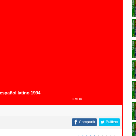
1080p
español latino 1994
LMHD
Compartir
Twittear