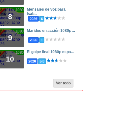
Mensajes de voz para
1080p
Isab...
8
2026
6
Maridos en acción 1080p ...
1080p
9
2026
1
El golpe final 1080p espa...
1080p
10
2026
5.8
Ver todo