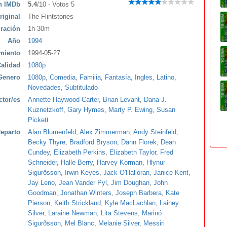
ón IMDb
5.4
/10 - Votos 5
riginal
The Flintstones
ración
1h 30m
Año
1994
miento
1994-05-27
alidad
1080p
Genero
1080p
,
Comedia
,
Familia
,
Fantasía
,
Ingles
,
Latino
,
Novedades
,
Subtitulado
ctor/es
Annette Haywood-Carter
,
Brian Levant
,
Dana J.
Kuznetzkoff
,
Gary Hymes
,
Marty P. Ewing
,
Susan
Pickett
eparto
Alan Blumenfeld
,
Alex Zimmerman
,
Andy Steinfeld
,
Becky Thyre
,
Bradford Bryson
,
Dann Florek
,
Dean
Cundey
,
Elizabeth Perkins
,
Elizabeth Taylor
,
Fred
Schneider
,
Halle Berry
,
Harvey Korman
,
Hlynur
Sigurðsson
,
Irwin Keyes
,
Jack O'Halloran
,
Janice Kent
,
Jay Leno
,
Jean Vander Pyl
,
Jim Doughan
,
John
Goodman
,
Jonathan Winters
,
Joseph Barbera
,
Kate
Pierson
,
Keith Strickland
,
Kyle MacLachlan
,
Lainey
Silver
,
Laraine Newman
,
Lita Stevens
,
Marinó
Sigurðsson
,
Mel Blanc
,
Melanie Silver
,
Messiri