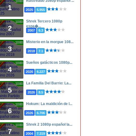
Rastreado 1080p español ...
1080p
1
2025
5.955
Shrek Tercero 1080p
1080p
espa�...
2
2007
6.3
Misterio en la morgue 108...
1080p
3
2018
7.1
Sueños galácticos 1080p...
1080p
4
2026
6.227
La Familia Del Barrio: La...
1080p
5
2026
8.5
Hokum: La maldición de l...
1080p
6
2026
6.706
Shrek 2 1080p español la...
1080p
7
2004
7.319