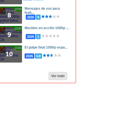
Mensajes de voz para
1080p
Isab...
8
2026
6
Maridos en acción 1080p ...
1080p
9
2026
1
El golpe final 1080p espa...
1080p
10
2026
5.8
Ver todo