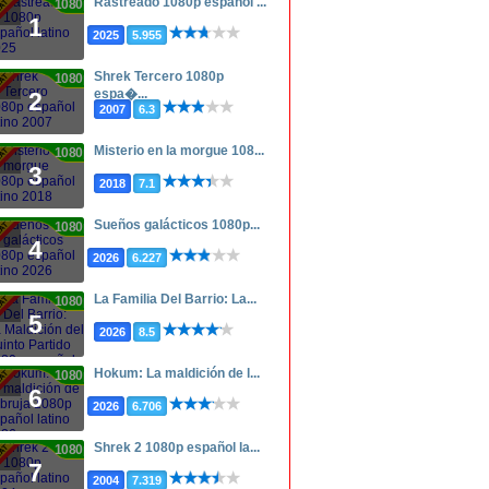
Rastreado 1080p español ...
1080p
1
2025
5.955
Shrek Tercero 1080p
1080p
espa�...
2
2007
6.3
Misterio en la morgue 108...
1080p
3
2018
7.1
Sueños galácticos 1080p...
1080p
4
2026
6.227
La Familia Del Barrio: La...
1080p
5
2026
8.5
Hokum: La maldición de l...
1080p
6
2026
6.706
Shrek 2 1080p español la...
1080p
7
2004
7.319