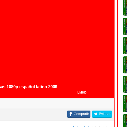
1080p
s 1080p español latino 2009
LMHD
Compartir
Twittear