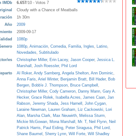
ón IMDb
6.657
/10 - Votos 7
riginal
Cloudy with a Chance of Meatballs
ración
1h 30m
Año
2009
miento
2009-09-17
alidad
1080p
Genero
1080p
,
Animación
,
Comedia
,
Familia
,
Ingles
,
Latino
,
Novedades
,
Subtitulado
ctor/es
Christopher Miller
,
Erin Lacey
,
Jason Cooper
,
Jessica L.
Marshall
,
Josh Roessler
,
Phil Lord
eparto
Al Roker
,
Andy Samberg
,
Angela Shelton
,
Ann Dominic
,
Anna Faris
,
Ariel Winter
,
Benjamin Bratt
,
Bill Hader
,
Bob
Bergen
,
Bobb'e J. Thompson
,
Bruce Campbell
,
Christopher Miller
,
Cody Cameron
,
Danny Mann
,
Gary A.
Hecker
,
Grace Rolek
,
Isabella Acres
,
James Caan
,
Jan
Rabson
,
Jeremy Shada
,
Jess Harnell
,
John Cygan
,
Laraine Newman
,
Lauren Graham
,
Liz Cackowski
,
Lori
Alan
,
Marsha Clark
,
Max Neuwirth
,
Melissa Sturm
,
Mickie McGowan
,
Mona Marshall
,
Mr. T
,
Neil Flynn
,
Neil
Patrick Harris
,
Paul Eiding
,
Peter Siragusa
,
Phil Lord
,
Shane Baumel
,
Sherry Lynn
,
Will Forte
,
Will Shadley