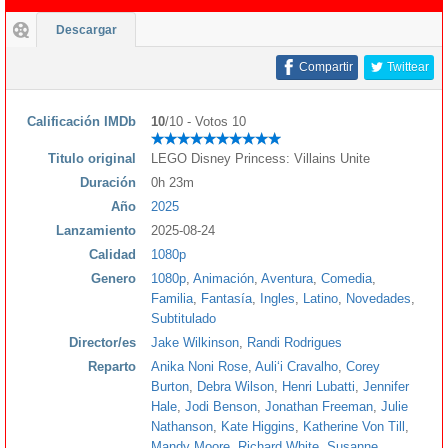
Descargar
Compartir
Twittear
Calificación IMDb
10
/10 - Votos 10
Titulo original
LEGO Disney Princess: Villains Unite
Duración
0h 23m
Año
2025
Lanzamiento
2025-08-24
Calidad
1080p
Genero
1080p
,
Animación
,
Aventura
,
Comedia
,
Familia
,
Fantasía
,
Ingles
,
Latino
,
Novedades
,
Subtitulado
Director/es
Jake Wilkinson
,
Randi Rodrigues
Reparto
Anika Noni Rose
,
Auliʻi Cravalho
,
Corey
Burton
,
Debra Wilson
,
Henri Lubatti
,
Jennifer
Hale
,
Jodi Benson
,
Jonathan Freeman
,
Julie
Nathanson
,
Kate Higgins
,
Katherine Von Till
,
Mandy Moore
,
Richard White
,
Susanne