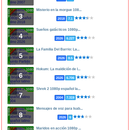
Misterio en la morgue 108...
1080p
3
2018
7.1
Sueños galácticos 1080p...
1080p
4
2026
6.227
La Familia Del Barrio: La...
1080p
5
2026
8.5
Hokum: La maldición de l...
1080p
6
2026
6.706
Shrek 2 1080p español la...
1080p
7
2004
7.319
Mensajes de voz para Isab...
1080p
8
2026
6
Maridos en acción 1080p ...
1080p