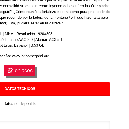
onales se batieron en duelo por la supremacía en esquí alpino, la
er consolidó su estatus como leyenda del esquí en las Olimpiadas
iguió? ¿Cómo reunió la fortaleza mental como para prescindir de
ropio recorrido por la ladera de la montaña? ¿Y qué hizo falta para
mor, Eva, pudiera estar en la carrera?
 | MKV | Resolución 1920×808
ñol Latino AAC 2.0 | Alemán AC3 5.1
btitulos: Español | 3.53 GB
aseña: www.latinomegahd.org
enlaces
DATOS TECNICOS
Datos no disponible