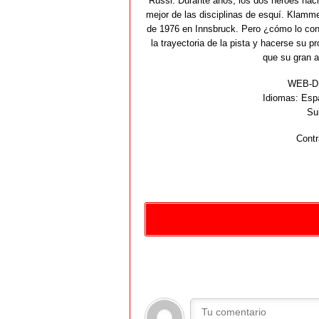
Russi. Durante años, los dos héroes naci
mejor de las disciplinas de esquí. Klamm
de 1976 en Innsbruck. Pero ¿cómo lo cons
la trayectoria de la pista y hacerse su p
que su gran a
WEB-DL
Idiomas:
Espa
Su
Contr