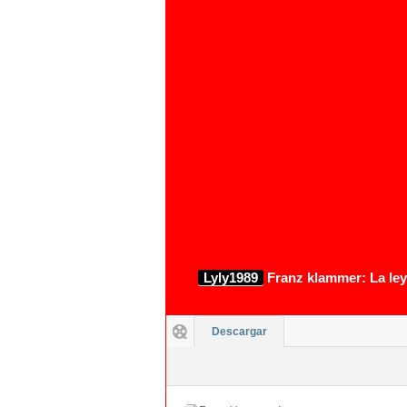
1080p
Lyly1989
Franz klammer: La ley
Descargar