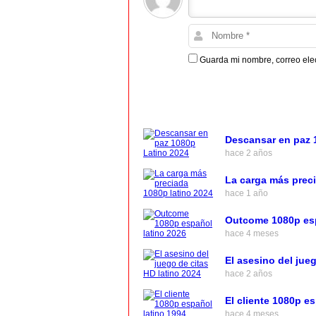
Guarda mi nombre, correo ele
Descansar en paz 
hace 2 años
La carga más preci
hace 1 año
Outcome 1080p esp
hace 4 meses
El asesino del jue
hace 2 años
El cliente 1080p e
hace 4 meses