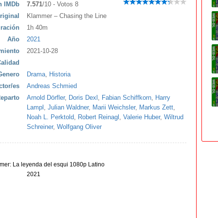
ón IMDb
7.571
/10 - Votos 8
riginal
Klammer – Chasing the Line
ración
1h 40m
Año
2021
miento
2021-10-28
alidad
Genero
Drama
,
Historia
ctor/es
Andreas Schmied
eparto
Arnold Dörfler
,
Doris Dexl
,
Fabian Schiffkorn
,
Harry
Lampl
,
Julian Waldner
,
Marii Weichsler
,
Markus Zett
,
Noah L. Perktold
,
Robert Reinagl
,
Valerie Huber
,
Wiltrud
Schreiner
,
Wolfgang Oliver