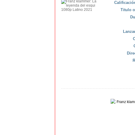
Calificaci
Titulo o
Du
Lanza
C
Dire
R