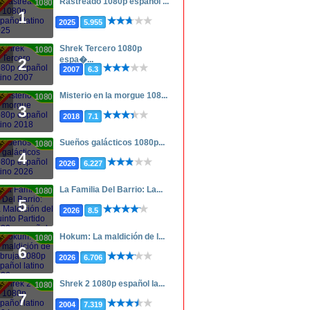
Rastreado 1080p español ...
1080p
1
2025
5.955
Shrek Tercero 1080p
1080p
espa�...
2
2007
6.3
Misterio en la morgue 108...
1080p
3
2018
7.1
Sueños galácticos 1080p...
1080p
4
2026
6.227
La Familia Del Barrio: La...
1080p
5
2026
8.5
Hokum: La maldición de l...
1080p
6
2026
6.706
Shrek 2 1080p español la...
1080p
7
2004
7.319