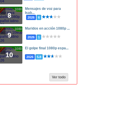
Mensajes de voz para
1080p
Isab...
8
2026
6
Maridos en acción 1080p ...
1080p
9
2026
1
El golpe final 1080p espa...
1080p
10
2026
5.8
Ver todo