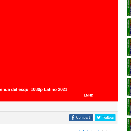
enda del esqui 1080p Latino 2021
LMHD
Compartir
Twittear